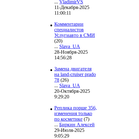
...
VladimirVS
11-Декабря-2025
11:00:11
•
Комментарии
специалистов
Услугиавто в СМИ
(20)
...
Slava_UA
28-Ноября-2025
14:56:28
•
Замена двигателя
на land-cruiser prado
78
(26)
...
Slava_UA
20-Октября-2025
9:29:20
•
Реплика порше 356,
изменения только
по косметике
(7)
...
Биркин Алексей
29-Июля-2025
9:05:29