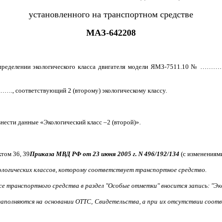
установленного на транспортном средстве
МАЗ-642208
делении экологического класса двигателя модели ЯМЗ-7511.10 № …………
., соответствующий 2 (второму) экологическому классу.
ести данные «Экологический класс –2 (второй)».
том 36, 39
Приказа МВД РФ от 23 июня 2005
г. N
496/192/134
(с изменениями
экологических классов, которому соответствует транспортное средство.
е транспортного средства в раздел "Особые отметки" вносится запись: "Экол
 заполняются на основании ОТТС, Свидетельства, а при их отсутствии соо