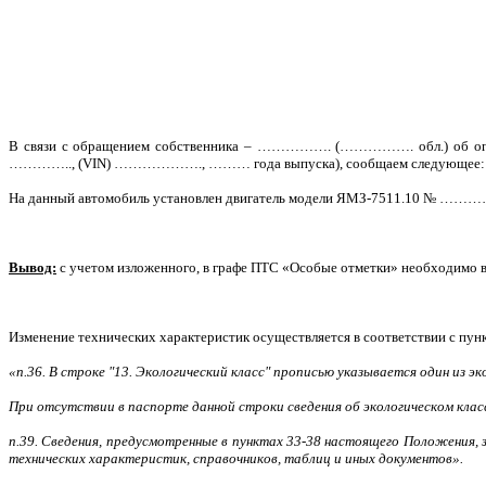
В связи с обращением собственника – ……………. (……………. обл.) об опре
………….., (VIN) ………………., ……… года выпуска), сообщаем следующее:
На данный автомобиль установлен двигатель модели ЯМЗ-7511.10 № ……………
Вывод:
с учетом изложенного, в графе ПТС «Особые отметки» необходимо вн
Изменение технических характеристик осуществляется в соответствии с пунк
«п.36. В строке "13. Экологический класс" прописью указывается один из 
При отсутствии в паспорте данной строки сведения об экологическом класс
п.39. Сведения, предусмотренные в пунктах 33-38 настоящего Положения,
технических характеристик, справочников, таблиц и иных документов».