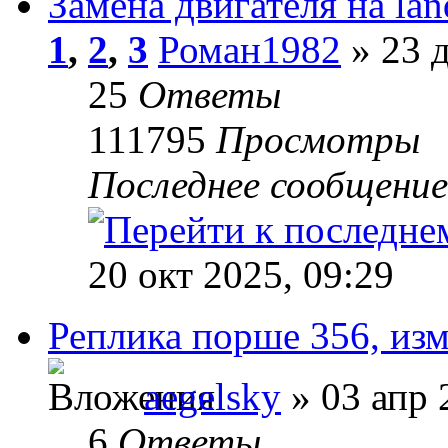
Замена двигателя на lan
1
,
2
,
3
Роман1982
» 23 д
25
Ответы
111795
Просмотры
Последнее сообщени
20 окт 2025, 09:29
Реплика порше 356, изм
aegelsky
» 03 апр 
6
Ответы