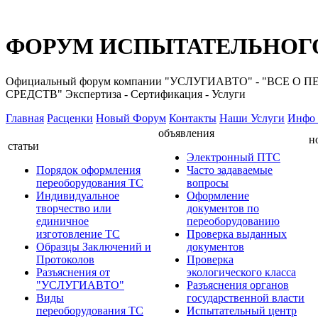
ФОРУМ ИСПЫТАТЕЛЬНОГО
Официальный форум компании "УСЛУГИАВТО" - "ВС
СРЕДСТВ" Экспертиза - Сертификация - Услуги
Главная
Расценки
Новый Форум
Контакты
Наши Услуги
Инфо 
объявления
н
статьи
Электронный ПТС
Порядок оформления
Часто задаваемые
переоборудования ТС
вопросы
Индивидуальное
Оформление
творчество или
документов по
единичное
переоборудованию
изготовление ТС
Проверка выданных
Образцы Заключений и
документов
Протоколов
Проверка
Разъяснения от
экологического класса
"УСЛУГИАВТО"
Разъяснения органов
Виды
государственной власти
переоборудования ТС
Испытательный центр