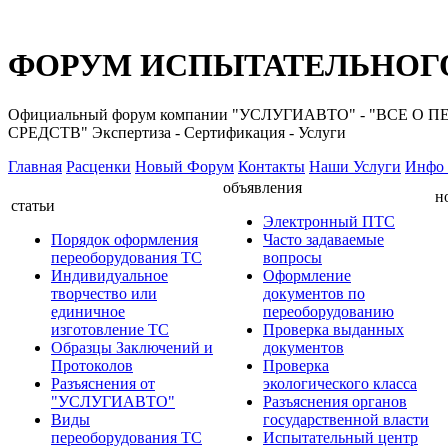
ФОРУМ ИСПЫТАТЕЛЬНОГО
Официальный форум компании "УСЛУГИАВТО" - "ВС
СРЕДСТВ" Экспертиза - Сертификация - Услуги
Главная
Расценки
Новый Форум
Контакты
Наши Услуги
Инфо 
объявления
н
статьи
Электронный ПТС
Порядок оформления
Часто задаваемые
переоборудования ТС
вопросы
Индивидуальное
Оформление
творчество или
документов по
единичное
переоборудованию
изготовление ТС
Проверка выданных
Образцы Заключений и
документов
Протоколов
Проверка
Разъяснения от
экологического класса
"УСЛУГИАВТО"
Разъяснения органов
Виды
государственной власти
переоборудования ТС
Испытательный центр