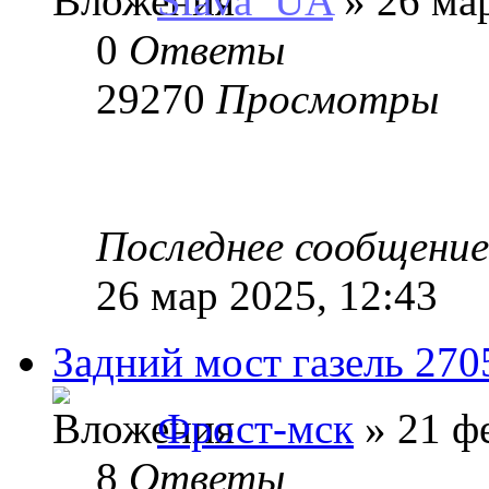
Slava_UA
» 26 мар
0
Ответы
29270
Просмотры
Последнее сообщени
26 мар 2025, 12:43
Задний мост газель 270
Фрост-мск
» 21 фе
8
Ответы