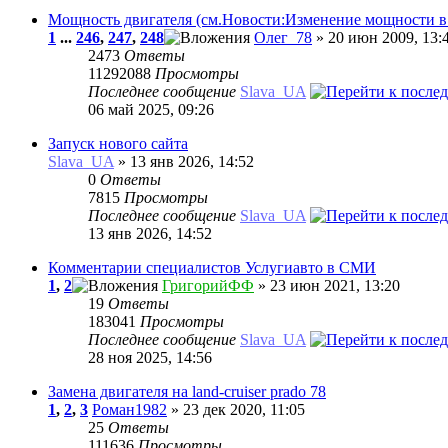
Мощность двигателя (см.Новости:Изменение мощности 
1
...
246
,
247
,
248
Олег_78
» 20 июн 2009, 13:
2473
Ответы
11292088
Просмотры
Последнее сообщение
Slava_UA
06 май 2025, 09:26
Запуск нового сайта
Slava_UA
» 13 янв 2026, 14:52
0
Ответы
7815
Просмотры
Последнее сообщение
Slava_UA
13 янв 2026, 14:52
Комментарии специалистов Услугиавто в СМИ
1
,
2
ГригорийФФ
» 23 июн 2021, 13:20
19
Ответы
183041
Просмотры
Последнее сообщение
Slava_UA
28 ноя 2025, 14:56
Замена двигателя на land-cruiser prado 78
1
,
2
,
3
Роман1982
» 23 дек 2020, 11:05
25
Ответы
111636
Просмотры