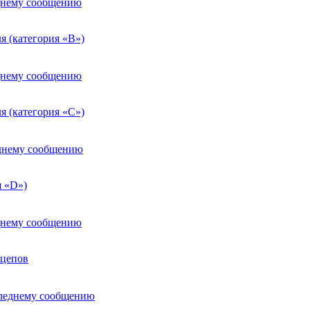
я (категория «В»)
я (категория «С»)
я «D»)
ицепов