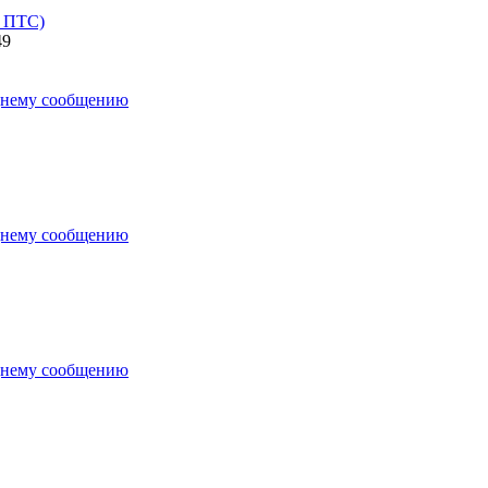
в ПТС)
49