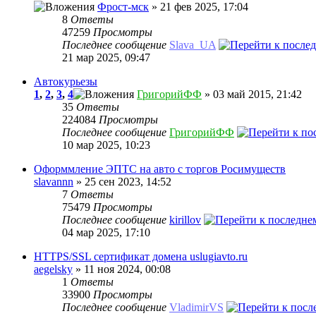
Фрост-мск
» 21 фев 2025, 17:04
8
Ответы
47259
Просмотры
Последнее сообщение
Slava_UA
21 мар 2025, 09:47
Автокурьезы
1
,
2
,
3
,
4
ГригорийФФ
» 03 май 2015, 21:42
35
Ответы
224084
Просмотры
Последнее сообщение
ГригорийФФ
10 мар 2025, 10:23
Оформмление ЭПТС на авто с торгов Росимуществ
slavannn
» 25 сен 2023, 14:52
7
Ответы
75479
Просмотры
Последнее сообщение
kirillov
04 мар 2025, 17:10
HTTPS/SSL сертификат домена uslugiavto.ru
aegelsky
» 11 ноя 2024, 00:08
1
Ответы
33900
Просмотры
Последнее сообщение
VladimirVS