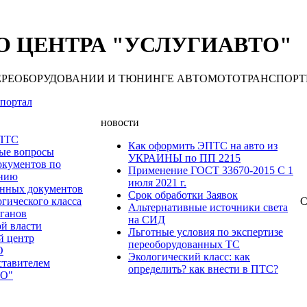
 ЦЕНТРА "УСЛУГИАВТО"
 ПЕРЕОБОРУДОВАНИИ И ТЮНИНГЕ АВТОМОТОТРАНСПОРТНЫХ С
портал
новости
 ПТС
Как оформить ЭПТС на авто из
мые вопросы
УКРАИНЫ по ПП 2215
окументов по
Применение ГОСТ 33670-2015 С 1
анию
июля 2021 г.
нных документов
Срок обработки Заявок
гического класса
С
Альтернативные источники света
рганов
на СИД
ой власти
Льготные условия по экспертизе
й центр
переоборудованных ТС
О
Экологический класс: как
ставителем
определить? как внести в ПТС?
О"