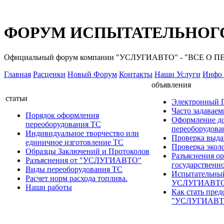
ФОРУМ ИСПЫТАТЕЛЬНОГО
Официальный форум компании "УСЛУГИАВТО" - "ВСЕ О
Главная
Расценки
Новый Форум
Контакты
Наши Услуги
Инфо 
объявления
статьи
Электронный
Часто задавае
Порядок оформления
Оформление д
переоборудования ТС
переоборудов
Индивидуальное творчество или
Проверка выда
единичное изготовление ТС
Проверка эколо
Образцы Заключений и Протоколов
Разъяснения о
Разъяснения от "УСЛУГИАВТО"
государственн
Виды переоборудования ТС
Испытательны
Расчет норм расхода топлива.
УСЛУГИАВТ
Наши работы
Как стать пред
"УСЛУГИАВТ