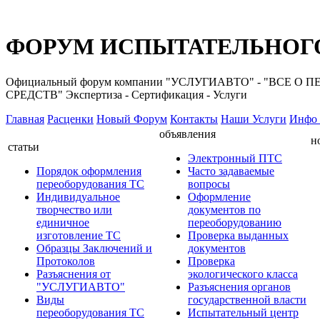
ФОРУМ ИСПЫТАТЕЛЬНОГО
Официальный форум компании "УСЛУГИАВТО" - "ВС
СРЕДСТВ" Экспертиза - Сертификация - Услуги
Главная
Расценки
Новый Форум
Контакты
Наши Услуги
Инфо 
объявления
н
статьи
Электронный ПТС
Порядок оформления
Часто задаваемые
переоборудования ТС
вопросы
Индивидуальное
Оформление
творчество или
документов по
единичное
переоборудованию
изготовление ТС
Проверка выданных
Образцы Заключений и
документов
Протоколов
Проверка
Разъяснения от
экологического класса
"УСЛУГИАВТО"
Разъяснения органов
Виды
государственной власти
переоборудования ТС
Испытательный центр