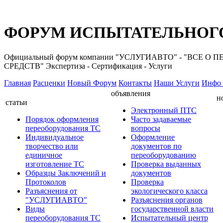
ФОРУМ ИСПЫТАТЕЛЬНОГО
Официальный форум компании "УСЛУГИАВТО" - "ВС
СРЕДСТВ" Экспертиза - Сертификация - Услуги
Главная
Расценки
Новый Форум
Контакты
Наши Услуги
Инфо 
объявления
н
статьи
Электронный ПТС
Порядок оформления
Часто задаваемые
переоборудования ТС
вопросы
Индивидуальное
Оформление
творчество или
документов по
единичное
переоборудованию
изготовление ТС
Проверка выданных
Образцы Заключений и
документов
Протоколов
Проверка
Разъяснения от
экологического класса
"УСЛУГИАВТО"
Разъяснения органов
Виды
государственной власти
переоборудования ТС
Испытательный центр