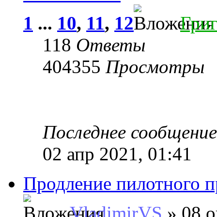
1
...
10
,
11
,
12
Гри
118
Ответы
404355
Просмотры
Последнее сообщени
02 апр 2021, 01:41
Продление пилотного 
VladimirVS
» 08 о