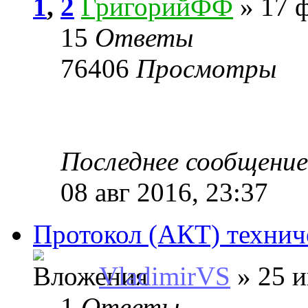
1
,
2
ГригорийФФ
» 17 ф
15
Ответы
76406
Просмотры
Последнее сообщени
08 авг 2016, 23:37
Протокол (АКТ) технич
VladimirVS
» 25 и
1
Ответы