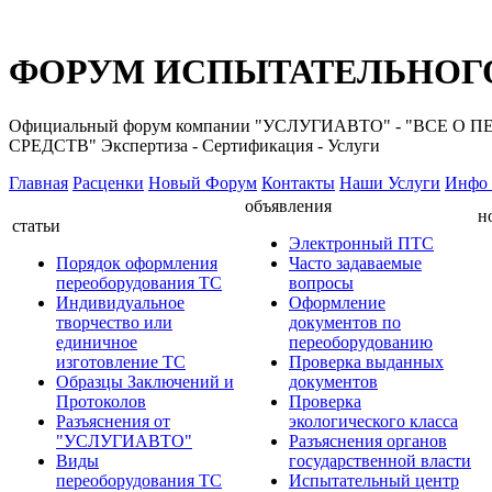
ФОРУМ ИСПЫТАТЕЛЬНОГО
Официальный форум компании "УСЛУГИАВТО" - "ВС
СРЕДСТВ" Экспертиза - Сертификация - Услуги
Главная
Расценки
Новый Форум
Контакты
Наши Услуги
Инфо 
объявления
н
статьи
Электронный ПТС
Порядок оформления
Часто задаваемые
переоборудования ТС
вопросы
Индивидуальное
Оформление
творчество или
документов по
единичное
переоборудованию
изготовление ТС
Проверка выданных
Образцы Заключений и
документов
Протоколов
Проверка
Разъяснения от
экологического класса
"УСЛУГИАВТО"
Разъяснения органов
Виды
государственной власти
переоборудования ТС
Испытательный центр