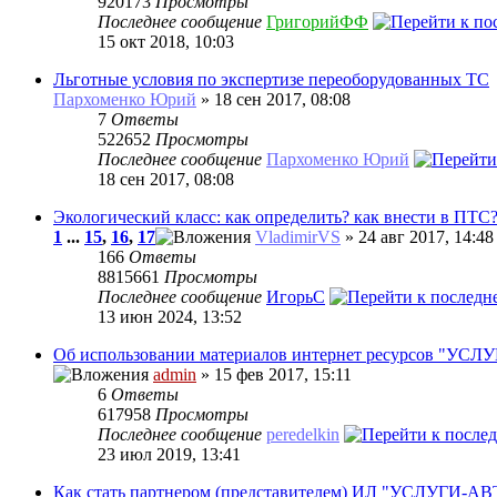
920173
Просмотры
Последнее сообщение
ГригорийФФ
15 окт 2018, 10:03
Льготные условия по экспертизе переоборудованных ТС
Пархоменко Юрий
» 18 сен 2017, 08:08
7
Ответы
522652
Просмотры
Последнее сообщение
Пархоменко Юрий
18 сен 2017, 08:08
Экологический класс: как определить? как внести в ПТС
1
...
15
,
16
,
17
VladimirVS
» 24 авг 2017, 14:48
166
Ответы
8815661
Просмотры
Последнее сообщение
ИгорьC
13 июн 2024, 13:52
Об использовании материалов интернет ресурсов "УС
admin
» 15 фев 2017, 15:11
6
Ответы
617958
Просмотры
Последнее сообщение
peredelkin
23 июл 2019, 13:41
Как стать партнером (представителем) ИЛ "УСЛУГИ-А