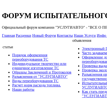
ФОРУМ ИСПЫТАТЕЛЬНОГО
Официальный форум компании "УСЛУГИАВТО" - "ВСЕ О
Главная
Расценки
Новый Форум
Контакты
Наши Услуги
Инфо 
объявления
статьи
Электронный
Часто задавае
Порядок оформления
Оформление д
переоборудования ТС
переоборудов
Индивидуальное творчество или
Проверка выда
единичное изготовление ТС
Проверка эколо
Образцы Заключений и Протоколов
Разъяснения о
Разъяснения от "УСЛУГИАВТО"
государственн
Виды переоборудования ТС
Испытательны
Расчет норм расхода топлива.
УСЛУГИАВТ
Наши работы
Как стать пред
"УСЛУГИАВТ