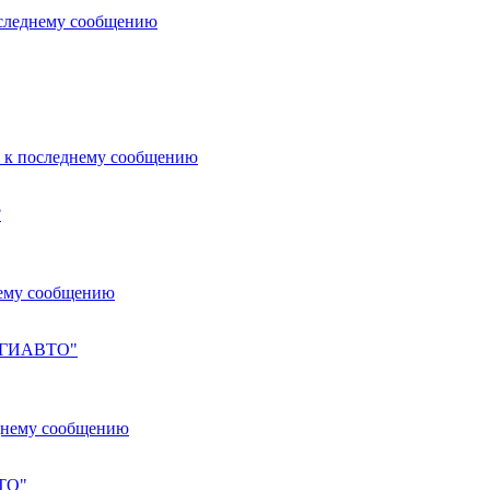
?
ЛУГИАВТО"
ВТО"