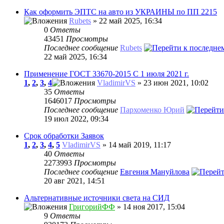
Как оформить ЭПТС на авто из УКРАИНЫ по ПП 2215
Rubets
» 22 май 2025, 16:34
0
Ответы
43451
Просмотры
Последнее сообщение
Rubets
22 май 2025, 16:34
Применение ГОСТ 33670-2015 С 1 июля 2021 г.
1
,
2
,
3
,
4
VladimirVS
» 23 июн 2021, 10:02
35
Ответы
1646017
Просмотры
Последнее сообщение
Пархоменко Юрий
19 июл 2022, 09:34
Срок обработки Заявок
1
,
2
,
3
,
4
,
5
VladimirVS
» 14 май 2019, 11:17
40
Ответы
2273993
Просмотры
Последнее сообщение
Евгения Мануйлова
20 авг 2021, 14:51
Альтернативные источники света на СИД
ГригорийФФ
» 14 ноя 2017, 15:04
9
Ответы