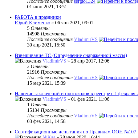
Последнее сообщение
sergio1324
01 июн 2021, 13:51
РАБОТА в праздники
Юрий Клименко
» 06 янв 2021, 09:01
5
Ответы
14908
Просмотры
Последнее сообщение
VladimirVS
30 апр 2021, 15:50
Взвешивание ТС (Определение снаряженной массы)
VladimirVS
» 28 апр 2017, 12:06
2
Ответы
21916
Просмотры
Последнее сообщение
VladimirVS
15 мар 2021, 15:39
Наличие заключений и протоколов в реестре с 1 февраля 
VladimirVS
» 01 фев 2021, 11:06
1
Ответы
15134
Просмотры
Последнее сообщение
VladimirVS
03 фев 2021, 14:58
Сертификационные испытания по Правилам ООН №107
NiKas
» 28 июл 2020, 16:44