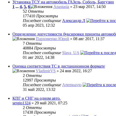
Установка ТСУ на автомобиль ГАЗель, Соболь, Баргузин
1
...
4
,
5
,
6
Anastasia
» 23 мар 2017, 14:50
52
Ответы
177410
Просмотры
Последнее сообщение
Александр Л
05 апр 2023, 12:32
Определение допустимости буксировки прицепа автомо
Пархоменко Юрий
» 08 авг 2017, 11:37
7
Ответы
40884
Просмотры
Последнее сообщение
Slava_UA
01 авг 2022, 14:38
Оценка соответствия ТС в дистанционном формате
VladimirVS
» 24 янв 2022, 16:27
2
Ответы
12997
Просмотры
Последнее сообщение
Artemuavto
31 май 2022, 13:32
КПГ и СНГ на одном авто.
sergio1324
» 29 май 2021, 07:25
2
Ответы
17438
Просмотры