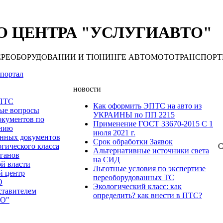
 ЦЕНТРА "УСЛУГИАВТО"
 ПЕРЕОБОРУДОВАНИИ И ТЮНИНГЕ АВТОМОТОТРАНСПОРТНЫХ С
портал
новости
 ПТС
Как оформить ЭПТС на авто из
мые вопросы
УКРАИНЫ по ПП 2215
окументов по
Применение ГОСТ 33670-2015 С 1
анию
июля 2021 г.
нных документов
Срок обработки Заявок
гического класса
С
Альтернативные источники света
рганов
на СИД
ой власти
Льготные условия по экспертизе
й центр
переоборудованных ТС
О
Экологический класс: как
ставителем
определить? как внести в ПТС?
О"