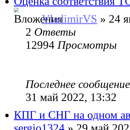
Оценка соответствия Т
VladimirVS
» 24 я
2
Ответы
12994
Просмотры
Последнее сообщени
31 май 2022, 13:32
КПГ и СНГ на одном ав
sergio1324
» 29 май 202