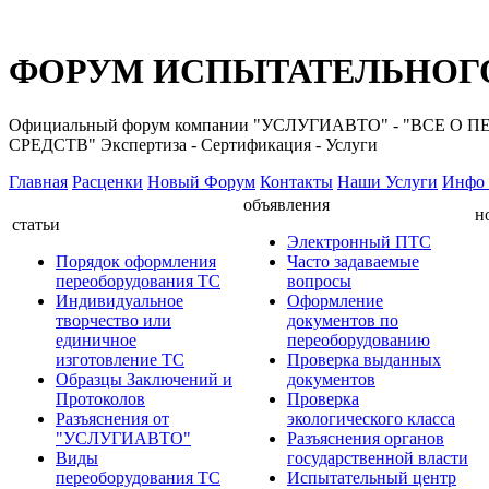
ФОРУМ ИСПЫТАТЕЛЬНОГО
Официальный форум компании "УСЛУГИАВТО" - "ВС
СРЕДСТВ" Экспертиза - Сертификация - Услуги
Главная
Расценки
Новый Форум
Контакты
Наши Услуги
Инфо 
объявления
н
статьи
Электронный ПТС
Порядок оформления
Часто задаваемые
переоборудования ТС
вопросы
Индивидуальное
Оформление
творчество или
документов по
единичное
переоборудованию
изготовление ТС
Проверка выданных
Образцы Заключений и
документов
Протоколов
Проверка
Разъяснения от
экологического класса
"УСЛУГИАВТО"
Разъяснения органов
Виды
государственной власти
переоборудования ТС
Испытательный центр