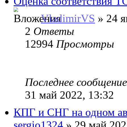
Оценка соответствия Т
VladimirVS
» 24 я
2
Ответы
12994
Просмотры
Последнее сообщени
31 май 2022, 13:32
КПГ и СНГ на одном ав
sergio1324
» 29 май 202