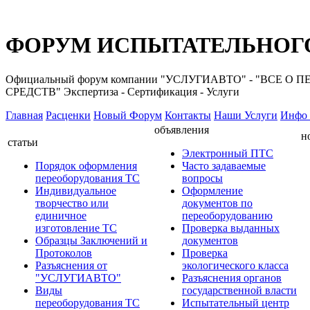
ФОРУМ ИСПЫТАТЕЛЬНОГО
Официальный форум компании "УСЛУГИАВТО" - "ВС
СРЕДСТВ" Экспертиза - Сертификация - Услуги
Главная
Расценки
Новый Форум
Контакты
Наши Услуги
Инфо 
объявления
н
статьи
Электронный ПТС
Порядок оформления
Часто задаваемые
переоборудования ТС
вопросы
Индивидуальное
Оформление
творчество или
документов по
единичное
переоборудованию
изготовление ТС
Проверка выданных
Образцы Заключений и
документов
Протоколов
Проверка
Разъяснения от
экологического класса
"УСЛУГИАВТО"
Разъяснения органов
Виды
государственной власти
переоборудования ТС
Испытательный центр