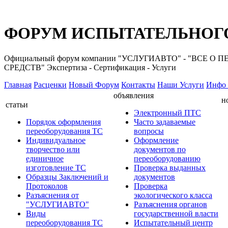
ФОРУМ ИСПЫТАТЕЛЬНОГО
Официальный форум компании "УСЛУГИАВТО" - "ВС
СРЕДСТВ" Экспертиза - Сертификация - Услуги
Главная
Расценки
Новый Форум
Контакты
Наши Услуги
Инфо 
объявления
н
статьи
Электронный ПТС
Порядок оформления
Часто задаваемые
переоборудования ТС
вопросы
Индивидуальное
Оформление
творчество или
документов по
единичное
переоборудованию
изготовление ТС
Проверка выданных
Образцы Заключений и
документов
Протоколов
Проверка
Разъяснения от
экологического класса
"УСЛУГИАВТО"
Разъяснения органов
Виды
государственной власти
переоборудования ТС
Испытательный центр