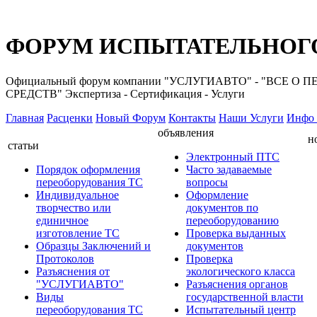
ФОРУМ ИСПЫТАТЕЛЬНОГО
Официальный форум компании "УСЛУГИАВТО" - "ВС
СРЕДСТВ" Экспертиза - Сертификация - Услуги
Главная
Расценки
Новый Форум
Контакты
Наши Услуги
Инфо 
объявления
н
статьи
Электронный ПТС
Порядок оформления
Часто задаваемые
переоборудования ТС
вопросы
Индивидуальное
Оформление
творчество или
документов по
единичное
переоборудованию
изготовление ТС
Проверка выданных
Образцы Заключений и
документов
Протоколов
Проверка
Разъяснения от
экологического класса
"УСЛУГИАВТО"
Разъяснения органов
Виды
государственной власти
переоборудования ТС
Испытательный центр