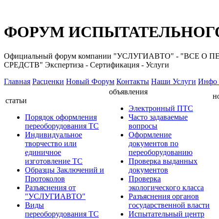
ФОРУМ ИСПЫТАТЕЛЬНОГО
Официальный форум компании "УСЛУГИАВТО" - "ВС
СРЕДСТВ" Экспертиза - Сертификация - Услуги
Главная
Расценки
Новый Форум
Контакты
Наши Услуги
Инфо 
объявления
н
статьи
Электронный ПТС
Порядок оформления
Часто задаваемые
переоборудования ТС
вопросы
Индивидуальное
Оформление
творчество или
документов по
единичное
переоборудованию
изготовление ТС
Проверка выданных
Образцы Заключений и
документов
Протоколов
Проверка
Разъяснения от
экологического класса
"УСЛУГИАВТО"
Разъяснения органов
Виды
государственной власти
переоборудования ТС
Испытательный центр