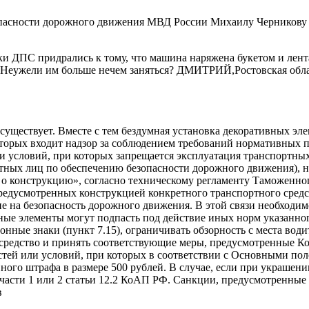
зопасности дорожного движения МВД России Михаилу Черников
ки ДПС придрались к тому, что машина наряжена букетом и лент
ь? Неужели им больше нечем заняться? ДМИТРИЙ,Ростовская обл
 существует. Вместе с тем бездумная установка декоративных эл
торых входит надзор за соблюдением требований нормативных п
 и условий, при которых запрещается эксплуатация транспортн
тных лиц по обеспечению безопасности дорожного движения), н
о конструкцию», согласно техническому регламенту Таможенног
едусмотренных конструкцией конкретного транспортного средс
е на безопасность дорожного движения. В этой связи необходим
ные элементы могут подпасть под действие иных норм указанно
онные знаки (пункт 7.15), ограничивать обзорность с места води
 средство и принять соответствующие меры, предусмотренные КоА
тей или условий, при которых в соответствии с Основными пол
ого штрафа в размере 500 рублей. В случае, если при украшен
части 1 или 2 статьи 12.2 КоАП РФ. Санкции, предусмотренные ч
в