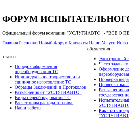
ФОРУМ ИСПЫТАТЕЛЬНОГО
Официальный форум компании "УСЛУГИАВТО" - "ВСЕ О
Главная
Расценки
Новый Форум
Контакты
Наши Услуги
Инфо 
объявления
статьи
Электронный
Часто задавае
Порядок оформления
Оформление д
переоборудования ТС
переоборудов
Индивидуальное творчество или
Проверка выда
единичное изготовление ТС
Проверка эколо
Образцы Заключений и Протоколов
Разъяснения о
Разъяснения от "УСЛУГИАВТО"
государственн
Виды переоборудования ТС
Испытательны
Расчет норм расхода топлива.
УСЛУГИАВТ
Наши работы
Как стать пред
"УСЛУГИАВТ