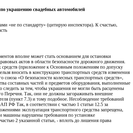
у
по украшению свадебных автомобилей
ами «не по стандарту» (цитирую инспектора). К счастью,
асть
ементов вполне может стать основанием для остановки
равовых актов в области безопасности дорожного движения.
ых средств (приложение к Основным положениям по допуску
ельзя вносить в конструкцию транспортных средств изменения
о союза «О безопасности колесных транспортных средств»,
тва составных частей и предметов оборудования, выполненные
о следить за тем, чтобы украшения не могли быть расценены
го Перечня. Так, они не должны загораживать внешние
теля (пункт 7.3) и тому подобное. Несоблюдение требований
П РФ Так, в соответствии с частью 1 статьи 12.5 за
ожениями эксплуатация транспортного средства запрещена,
ии машины нарушены требования по установке
астью 2 указанной статьи, - вплоть до лишения права