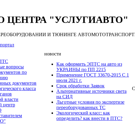
 ЦЕНТРА "УСЛУГИАВТО"
 ПЕРЕОБОРУДОВАНИИ И ТЮНИНГЕ АВТОМОТОТРАНСПОРТНЫХ С
портал
новости
 ПТС
Как оформить ЭПТС на авто из
мые вопросы
УКРАИНЫ по ПП 2215
окументов по
Применение ГОСТ 33670-2015 С 1
анию
июля 2021 г.
нных документов
Срок обработки Заявок
гического класса
С
Альтернативные источники света
рганов
на СИД
ой власти
Льготные условия по экспертизе
й центр
переоборудованных ТС
О
Экологический класс: как
ставителем
определить? как внести в ПТС?
О"