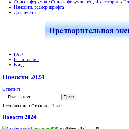
Список форумов
‹
Список форумов общей категории
‹
Но
Изменить размер шрифта
Для печати
FAQ
Регистрация
Вход
Новости 2024
Ответить
1 сообщение • Страница
1
из
1
Новости 2024
ГригорийФФ
» 08 фев 2024, 18:39