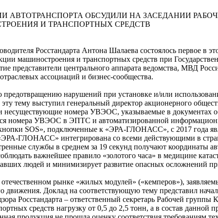
И АВТОТРАНСПОРТА ОБСУДИЛИ НА ЗАСЕДАНИИ РАБО
ТРОЕНИЯ И ТРАНСПОРТНЫХ СРЕДСТВ
оводителя Росстандарта Антона Шалаева состоялось первое в э
кции машиностроения и транспортных средств при Государстве
е представители центрального аппарата ведомства, МВД Росси
траслевых ассоциаций и бизнес-сообщества.
о предотвращению нарушений при установке и/или использовани
 эту тему выступил генеральный директор акционерного общест
 несуществующие номера УВЭОС, указываемые в документах об
иеся номера УВЭОС в ЭПТС и автоматизированной информацион
«кнопки SOS», подключенные к «ЭРА-ГЛОНАСС», с 2017 года яв
«ЭРА-ГЛОНАСС» интегрирована со всеми действующими в стране
тренные службы в среднем за 19 секунд получают координаты а
юдать важнейшее правило «золотого часа» в медицине катастро
давших людей и минимизирует развитие опасных осложнений пр
 отечественном рынке «жилых модулей» («кемперов»), заявляемы
 движения. Доклад на соответствующую тему представил началь
дзора Росстандарта – ответственный секретарь Рабочей группы К
ортных средств нагрузку от 0,5 до 2,5 тонн, а в состав данной
Данная продукция не прошла оценку соответствия требованиям т