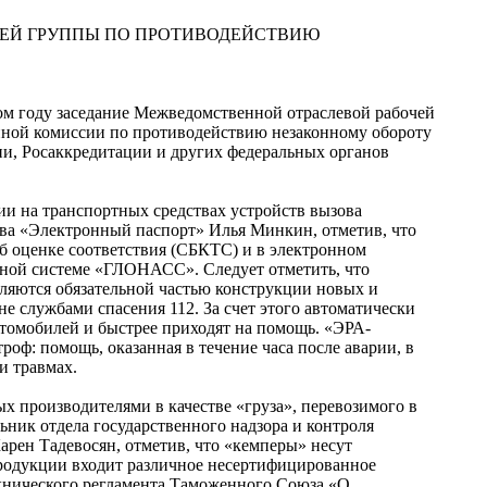
ЧЕЙ ГРУППЫ ПО ПРОТИВОДЕЙСТВИЮ
том году заседание Межведомственной отраслевой рабочей
нной комиссии по противодействию незаконному обороту
и, Росаккредитации и других федеральных органов
и на транспортных средствах устройств вызова
ва «Электронный паспорт» Илья Минкин, отметив, что
 оценке соответствия (СБКТС) и в электронном
ной системе «ГЛОНАСС». Следует отметить, что
ляются обязательной частью конструкции новых и
 службами спасения 112. За счет этого автоматически
втомобилей и быстрее приходят на помощь. «ЭРА-
ф: помощь, оказанная в течение часа после аварии, в
и травмах.
х производителями в качестве «груза», перевозимого в
ник отдела государственного надзора и контроля
арен Тадевосян, отметив, что «кемперы» несут
 продукции входит различное несертифицированное
ехнического регламента Таможенного Союза «О