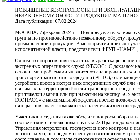
ПОВЫШЕНИЕ БЕЗОПАСНОСТИ ПРИ ЭКСПЛУАТАЦИ
НЕЗАКОННОМУ ОБОРОТУ ПРОДУКЦИИ МАШИНОС
Дата публикации: 07.02.2024
МОСКВА, 7 февраля 2024 г. – Под председательством рук
группы по противодействию незаконному обороту проду
промышленной продукции. В мероприятии приняли участи
исполнительной власти, представители ФГУП «НАМИ», о
Одним из вопросов повестки стала выработка решений п
экстренных оперативных служб (УВЭОС). С докладом на
основными проблемами являются «сгенерированные» или
транспорте транспортного средства (ЭПТС), отличающ
устройства вызова экстренных оперативных служб или 
ввозимых на территорию России транспортных средств. 
при тяжелой аварии или при нажатии на кнопку SOS экс
ГЛОНАСС» с максимальной эффективностью позволяет собл
пять раз повышает возможность спасения жизней постра
Участники заседания также обсудили вопросы оборота на
соответствии с положениями пункта 23 Правил дорожного
Управления метрологии, государственного контроля и на
значительную, не предусмотренную изготовителем трансп
оборудование, в том числе светотехника и остекление. 