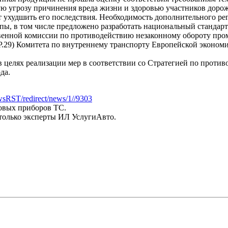
ую угрозу причинения вреда жизни и здоровью участников дорож
 ухудшить его последствия. Необходимость дополнительного ре
ы, в том числе предложено разработать национальный стандарт
венной комиссии по противодействию незаконному обороту пр
WP.29) Комитета по внутреннему транспорту Европейской эконо
 в целях реализации мер в соответствии со Стратегией по про
да.
ewsRST/redirect/news/1//9303
товых приборов ТС.
только эксперты ИЛ УслугиАвто.