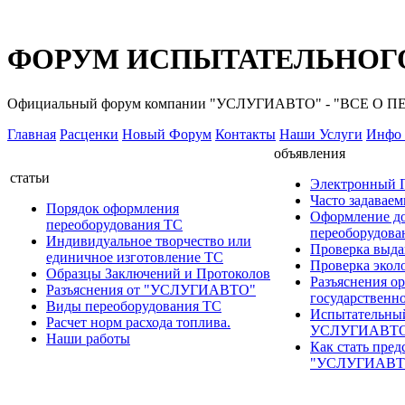
ФОРУМ ИСПЫТАТЕЛЬНОГО
Официальный форум компании "УСЛУГИАВТО" - "ВСЕ О
Главная
Расценки
Новый Форум
Контакты
Наши Услуги
Инфо 
объявления
статьи
Электронный
Часто задавае
Порядок оформления
Оформление д
переоборудования ТС
переоборудов
Индивидуальное творчество или
Проверка выда
единичное изготовление ТС
Проверка эколо
Образцы Заключений и Протоколов
Разъяснения о
Разъяснения от "УСЛУГИАВТО"
государственн
Виды переоборудования ТС
Испытательны
Расчет норм расхода топлива.
УСЛУГИАВТ
Наши работы
Как стать пред
"УСЛУГИАВТ