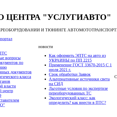
 ЦЕНТРА "УСЛУГИАВТО"
 ПЕРЕОБОРУДОВАНИИ И ТЮНИНГЕ АВТОМОТОТРАНСПОРТНЫХ С
портал
новости
 ПТС
Как оформить ЭПТС на авто из
мые вопросы
УКРАИНЫ по ПП 2215
окументов по
Применение ГОСТ 33670-2015 С 1
анию
июля 2021 г.
нных документов
Срок обработки Заявок
гического класса
С
Альтернативные источники света
рганов
на СИД
ой власти
Льготные условия по экспертизе
й центр
переоборудованных ТС
О
Экологический класс: как
ставителем
определить? как внести в ПТС?
О"