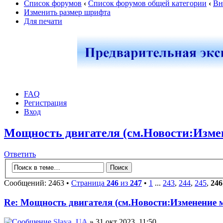
Список форумов
‹
Список форумов общей категории
‹
Вн
Изменить размер шрифта
Для печати
FAQ
Регистрация
Вход
Мощность двигателя (см.Новости:Изме
Ответить
Сообщений: 2463 •
Страница
246
из
247
•
1
...
243
,
244
,
245
,
246
Re: Мощность двигателя (см.Новости:Изменение
Slava_UA
» 31 окт 2023, 11:50