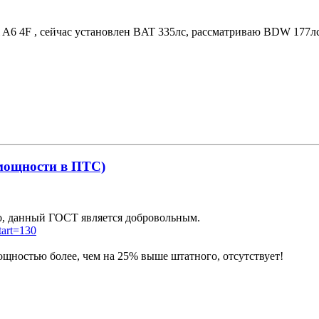
 A6 4F , сейчас установлен BAT 335лс, рассматриваю BDW 177лс
 мощности в ПТС)
о, данный ГОСТ является добровольным.
art=130
ощностью более, чем на 25% выше штатного, отсутствует!