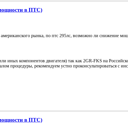
 мощности в ПТС)
, с американского рынка, по птс 295лс, возможно ли снижение мо
или иных компонентов двигателя) так как 2GR-FKS на Российском
чалом процедуры, рекомендуем устно проконсультироваться с ин
 мощности в ПТС)