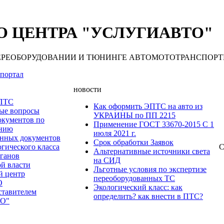
 ЦЕНТРА "УСЛУГИАВТО"
 ПЕРЕОБОРУДОВАНИИ И ТЮНИНГЕ АВТОМОТОТРАНСПОРТНЫХ С
портал
новости
 ПТС
Как оформить ЭПТС на авто из
мые вопросы
УКРАИНЫ по ПП 2215
окументов по
Применение ГОСТ 33670-2015 С 1
анию
июля 2021 г.
нных документов
Срок обработки Заявок
гического класса
С
Альтернативные источники света
рганов
на СИД
ой власти
Льготные условия по экспертизе
й центр
переоборудованных ТС
О
Экологический класс: как
ставителем
определить? как внести в ПТС?
О"