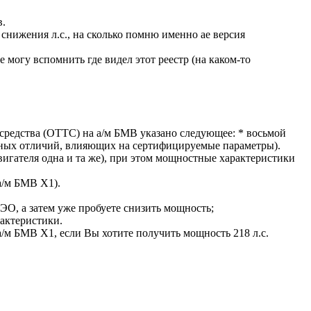
в.
снижения л.с., на сколько помню именно ае версия
могу вспомнить где видел этот реестр (на каком-то
средства (ОТТС) на а/м БМВ указано следующее: * восьмой
ивных отличий, влияющих на сертифицируемые параметры).
двигателя одна и та же), при этом мощностные характеристики
а/м БМВ Х1).
ЭО, а затем уже пробуете снизить мощность;
рактеристики.
 а/м БМВ Х1, если Вы хотите получить мощность 218 л.с.