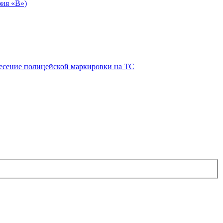
рия «В»)
есение полицейской маркировки на ТС