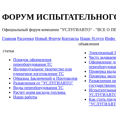
ФОРУМ ИСПЫТАТЕЛЬНОГО
Официальный форум компании "УСЛУГИАВТО" - "ВСЕ О
Главная
Расценки
Новый Форум
Контакты
Наши Услуги
Инфо 
объявления
статьи
Электронный
Часто задавае
Порядок оформления
Оформление д
переоборудования ТС
переоборудов
Индивидуальное творчество или
Проверка выда
единичное изготовление ТС
Проверка эколо
Образцы Заключений и Протоколов
Разъяснения о
Разъяснения от "УСЛУГИАВТО"
государственн
Виды переоборудования ТС
Испытательны
Расчет норм расхода топлива.
УСЛУГИАВТ
Наши работы
Как стать пред
"УСЛУГИАВТ