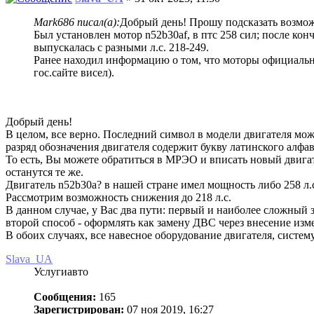
Mark686 писал(а):
Добрый день! Прошу подсказать возмож
Был установлен мотор n52b30af, в птс 258 сил; после ко
выпускалась с разными л.с. 218-249.
Ранее находил информацию о том, что моторы официально
гос.сайте висел).
Добрый день!
В целом, все верно. Последний символ в модели двигателя мо
разряд обозначения двигателя содержит букву латинского ал
То есть, Вы можете обратиться в МРЭО и вписать новый двигате
останутся те же.
Двигатель n52b30a? в нашей стране имел мощность либо 258 л.с
Рассмотрим возможность снижения до 218 л.с.
В данном случае, у Вас два пути: первый и наиболее сложный 
второй способ - оформлять как замену ДВС через внесение из
В обоих случаях, все навесное оборудование двигателя, систем
Slava_UA
Услугиавто
Сообщения:
165
Зарегистрирован:
07 ноя 2019, 16:27