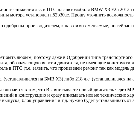
ность снижения л.с. в ПТС для автомобиля BMW X3 F25 2012 г
нчины мотора установлен n52b30ae. Прошу уточнить возможность 
 одобрены производителем, как взаимозаменяемые, но сейчас не 
жет быть любым, поэтому даже в Одобрении типа транспортного 
фавита, обозначающую версии двигателя, не имеющие конструкт
ль в ПТС (т.е. заявить, что произведен ремонт так как модель 
. (устанавливался на БМВ ХЗ) либо 218 л.с. (устанавливался на 
заключается в том, что Вы вписываете новый двигатель через МР
менений в конструкцию и сразу вписывать новые технические ха
у выпуска, блок управления и т.д. нужно будет устанавливать от