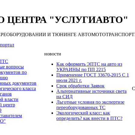
 ЦЕНТРА "УСЛУГИАВТО"
 ПЕРЕОБОРУДОВАНИИ И ТЮНИНГЕ АВТОМОТОТРАНСПОРТНЫХ С
портал
новости
 ПТС
Как оформить ЭПТС на авто из
мые вопросы
УКРАИНЫ по ПП 2215
окументов по
Применение ГОСТ 33670-2015 С 1
анию
июля 2021 г.
нных документов
Срок обработки Заявок
гического класса
С
Альтернативные источники света
рганов
на СИД
ой власти
Льготные условия по экспертизе
й центр
переоборудованных ТС
О
Экологический класс: как
ставителем
определить? как внести в ПТС?
О"