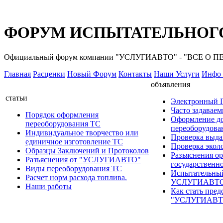
ФОРУМ ИСПЫТАТЕЛЬНОГО
Официальный форум компании "УСЛУГИАВТО" - "ВСЕ О
Главная
Расценки
Новый Форум
Контакты
Наши Услуги
Инфо 
объявления
статьи
Электронный
Часто задавае
Порядок оформления
Оформление д
переоборудования ТС
переоборудов
Индивидуальное творчество или
Проверка выда
единичное изготовление ТС
Проверка эколо
Образцы Заключений и Протоколов
Разъяснения о
Разъяснения от "УСЛУГИАВТО"
государственн
Виды переоборудования ТС
Испытательны
Расчет норм расхода топлива.
УСЛУГИАВТ
Наши работы
Как стать пред
"УСЛУГИАВТ