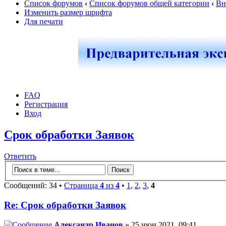
Список форумов
‹
Список форумов общей категории
‹
Вн
Изменить размер шрифта
Для печати
FAQ
Регистрация
Вход
Срок обработки Заявок
Ответить
Сообщений: 34 •
Страница
4
из
4
•
1
,
2
,
3
,
4
Re: Срок обработки Заявок
Александр Иванов
» 25 июн 2021, 09:41