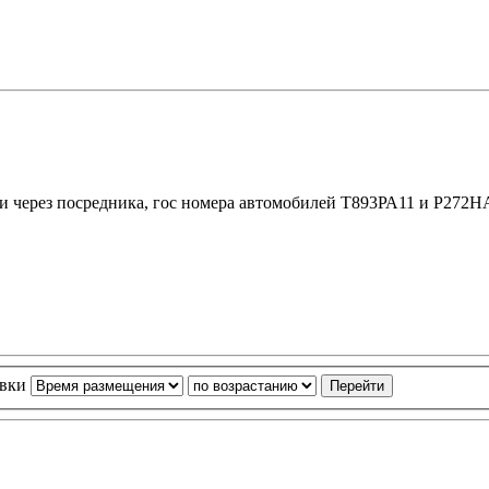
и через посредника, гос номера автомобилей Т893РА11 и Р272НА
овки