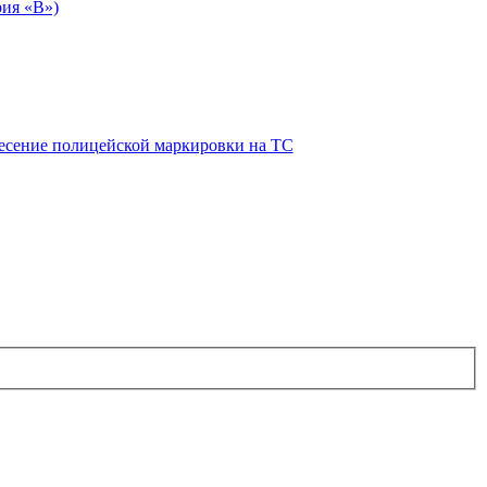
рия «В»)
есение полицейской маркировки на ТС