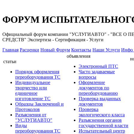
ФОРУМ ИСПЫТАТЕЛЬНОГО
Официальный форум компании "УСЛУГИАВТО" - "ВС
СРЕДСТВ" Экспертиза - Сертификация - Услуги
Главная
Расценки
Новый Форум
Контакты
Наши Услуги
Инфо 
объявления
н
статьи
Электронный ПТС
Порядок оформления
Часто задаваемые
переоборудования ТС
вопросы
Индивидуальное
Оформление
творчество или
документов по
единичное
переоборудованию
изготовление ТС
Проверка выданных
Образцы Заключений и
документов
Протоколов
Проверка
Разъяснения от
экологического класса
"УСЛУГИАВТО"
Разъяснения органов
Виды
государственной власти
переоборудования ТС
Испытательный центр