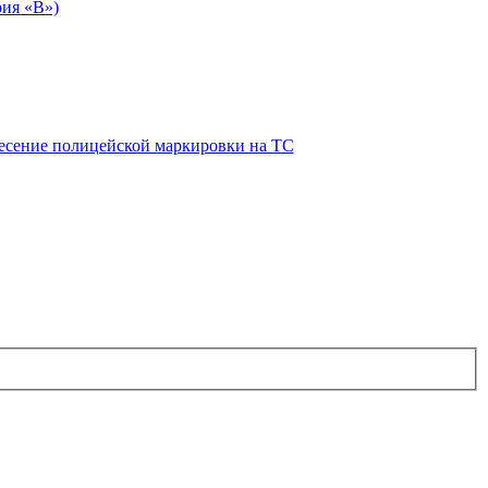
рия «В»)
есение полицейской маркировки на ТС