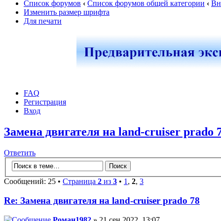
Список форумов
‹
Список форумов общей категории
‹
Вн
Изменить размер шрифта
Для печати
FAQ
Регистрация
Вход
Замена двигателя на land-cruiser prado 
Ответить
Сообщений: 25 •
Страница
2
из
3
•
1
,
2
,
3
Re: Замена двигателя на land-cruiser prado 78
Роман1982
» 21 сен 2022, 13:07