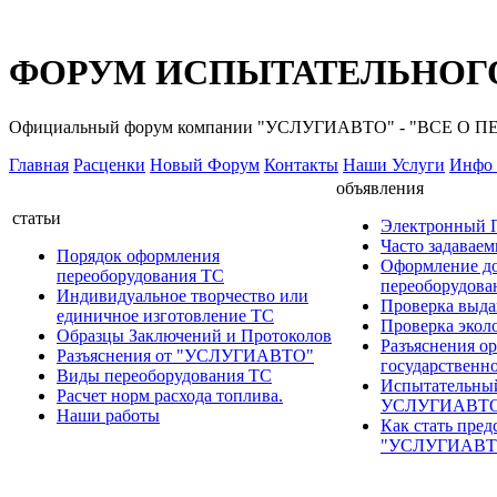
ФОРУМ ИСПЫТАТЕЛЬНОГО
Официальный форум компании "УСЛУГИАВТО" - "ВСЕ О
Главная
Расценки
Новый Форум
Контакты
Наши Услуги
Инфо 
объявления
статьи
Электронный
Часто задавае
Порядок оформления
Оформление д
переоборудования ТС
переоборудов
Индивидуальное творчество или
Проверка выда
единичное изготовление ТС
Проверка эколо
Образцы Заключений и Протоколов
Разъяснения о
Разъяснения от "УСЛУГИАВТО"
государственн
Виды переоборудования ТС
Испытательны
Расчет норм расхода топлива.
УСЛУГИАВТ
Наши работы
Как стать пред
"УСЛУГИАВТ