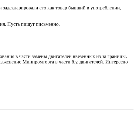
и задекларировали его как товар бывший в употреблении,
ания. Пусть пишут письменно.
дования в части замены двигателей ввезенных из-за границы.
разьяснение Минпромторга в части б.у. двигателей. Интересно