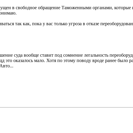
ыпущен в свободное обращение Таможенными органами, которые 
понимаю.
аться так как, пока у вас только угроза в отказе переоборудов
 решение суда вообще ставит под сомнение легальность переобору
бдд это оказалось мало. Хотя по этому поводу вроде ранее было 
вто...