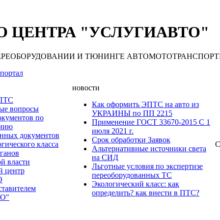
 ЦЕНТРА "УСЛУГИАВТО"
 ПЕРЕОБОРУДОВАНИИ И ТЮНИНГЕ АВТОМОТОТРАНСПОРТНЫХ С
портал
новости
 ПТС
Как оформить ЭПТС на авто из
мые вопросы
УКРАИНЫ по ПП 2215
окументов по
Применение ГОСТ 33670-2015 С 1
анию
июля 2021 г.
нных документов
Срок обработки Заявок
гического класса
С
Альтернативные источники света
рганов
на СИД
ой власти
Льготные условия по экспертизе
й центр
переоборудованных ТС
О
Экологический класс: как
ставителем
определить? как внести в ПТС?
О"