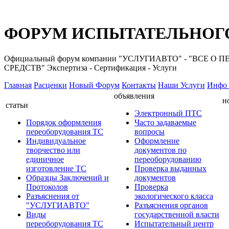
ФОРУМ ИСПЫТАТЕЛЬНОГО
Официальный форум компании "УСЛУГИАВТО" - "ВС
СРЕДСТВ" Экспертиза - Сертификация - Услуги
Главная
Расценки
Новый Форум
Контакты
Наши Услуги
Инфо 
объявления
н
статьи
Электронный ПТС
Порядок оформления
Часто задаваемые
переоборудования ТС
вопросы
Индивидуальное
Оформление
творчество или
документов по
единичное
переоборудованию
изготовление ТС
Проверка выданных
Образцы Заключений и
документов
Протоколов
Проверка
Разъяснения от
экологического класса
"УСЛУГИАВТО"
Разъяснения органов
Виды
государственной власти
переоборудования ТС
Испытательный центр