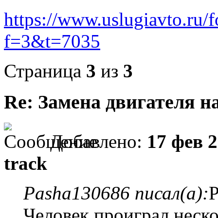
https://www.uslugiavto.ru/
f=3&t=7035
Страница
3
из
3
Re: Замена двигателя на
Добавлено:
17 фев 2
track
Pasha130686 писал(а):
Р
Человек проиграл неско