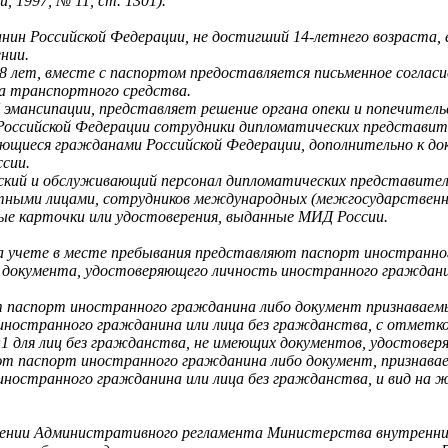
 1997, № 11, ст. 1301).
нин Российской Федерации, не достигший 14-летнего возраста,
нии.
 18 лет, вместе с паспортом предоставляется письменное соглас
ца транспортного средства.
 эмансипации, представляет решение органа опеки и попечител
Российской Федерации сотрудники дипломатических представит
ляющиеся гражданами Российской Федерации, дополнительно к д
сии.
й и обслуживающий персонал дипломатических представительст
ными лицами, сотрудников международных (межгосударственных
ые карточки или удостоверения, выданные МИД России.
а учете в месте пребывания представляют паспорт иностранно
 документа, удостоверяющего личность иностранного граждани
 паспорт иностранного гражданина либо документ признаваем
иностранного гражданина или лица без гражданства, с отметко
1 для лиц без гражданства, не имеющих документов, удостовер
т паспорт иностранного гражданина либо документ, признава
иностранного гражданина или лица без гражданства, и вид на
дении Административного регламента Министерства внутренних