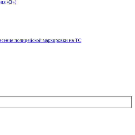
рия «В»)
есение полицейской маркировки на ТС