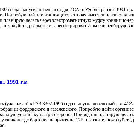
 1995 года выпуска дизельный двс 4СА от Форд Транзит 1991 г.в
ого. Попробую найти организацию, которая имеет лицензию на из
ш планирую делать через электромагнитную муфту кондиционера
 пожалуйста, реально ли зарегистрировать такое переоборудован
ит 1991 г.в
ть (уже начал) в ГАЗ 3302 1995 года выпуска дизельный двс 4СА
 собран из фордовского и газелевского. Попробую найти органи
свальную установку на три стороны. Привод нш планирую делат
рузовиков, где бортовое напряжение 12В. Скажите, пожалуйста, 
бо.