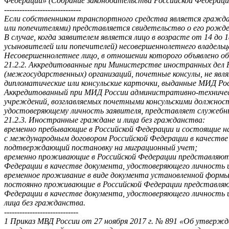
Федерации» (Собрание законодательства Российской Федерации,
------------------------------
Если собственником транспортного средства является гражда
или попечителями) представляется свидетельство о его рожде
В случае, когда заявителем является лицо в возрасте от 14 до
усыновителей или попечителей) несовершеннолетнего владель
Несовершеннолетнее лицо, в отношении которого объявлено об
21.2.2. Аккредитованные при Министерстве иностранных дел 
(межгосударственных) организаций, почетные консулы, не яв
дипломатические или консульские карточки, выданные МИД Рос
Аккредитованный при МИД России административно-технически
учреждений, возглавляемых почетными консульскими должност
удостоверяющему личность заявителя, представляет служебн
21.2.3. Иностранные граждане и лица без гражданства:
временно пребывающие в Российской Федерации и состоящие н
с международным договором Российской Федерации в качестве
подтверждающий постановку на миграционный учет;
временно проживающие в Российской Федерации представляют
Федерации в качестве документа, удостоверяющего личность 
временное проживание в виде документа установленной формы
постоянно проживающие в Российской Федерации представляю
Федерации в качестве документа, удостоверяющего личность 
лица без гражданства.
-----------------------------
1 Приказ МВД России от 27 ноября 2017 г. № 891 «Об утверж