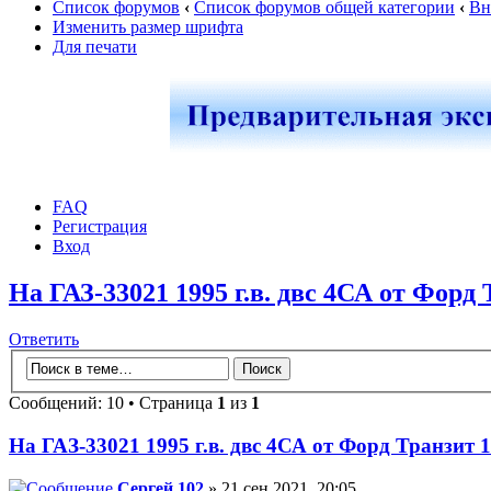
Список форумов
‹
Список форумов общей категории
‹
Вн
Изменить размер шрифта
Для печати
FAQ
Регистрация
Вход
На ГАЗ-33021 1995 г.в. двс 4СА от Форд 
Ответить
Сообщений: 10 • Страница
1
из
1
На ГАЗ-33021 1995 г.в. двс 4СА от Форд Транзит 1
Сергей 102
» 21 сен 2021, 20:05