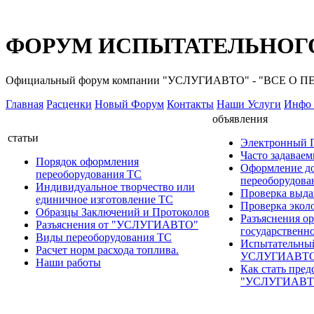
ФОРУМ ИСПЫТАТЕЛЬНОГО
Официальный форум компании "УСЛУГИАВТО" - "ВСЕ О
Главная
Расценки
Новый Форум
Контакты
Наши Услуги
Инфо 
объявления
статьи
Электронный
Часто задавае
Порядок оформления
Оформление д
переоборудования ТС
переоборудов
Индивидуальное творчество или
Проверка выда
единичное изготовление ТС
Проверка эколо
Образцы Заключений и Протоколов
Разъяснения о
Разъяснения от "УСЛУГИАВТО"
государственн
Виды переоборудования ТС
Испытательны
Расчет норм расхода топлива.
УСЛУГИАВТ
Наши работы
Как стать пред
"УСЛУГИАВТ