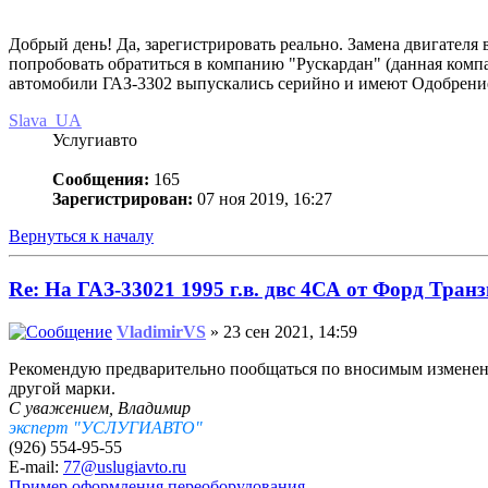
Добрый день! Да, зарегистрировать реально. Замена двигателя в
попробовать обратиться в компанию "Рускардан" (данная компани
автомобили ГАЗ-3302 выпускались серийно и имеют Одобрение 
Slava_UA
Услугиавто
Сообщения:
165
Зарегистрирован:
07 ноя 2019, 16:27
Вернуться к началу
Re: На ГАЗ-33021 1995 г.в. двс 4СА от Форд Транз
VladimirVS
» 23 сен 2021, 14:59
Рекомендую предварительно пообщаться по вносимым изменения
другой марки.
С уважением, Владимир
эксперт "УСЛУГИАВТО"
(926) 554-95-55
E-mail:
77@uslugiavto.ru
Пример оформления переоборудования