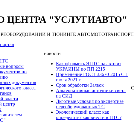
 ЦЕНТРА "УСЛУГИАВТО"
 ПЕРЕОБОРУДОВАНИИ И ТЮНИНГЕ АВТОМОТОТРАНСПОРТНЫХ С
портал
новости
 ПТС
Как оформить ЭПТС на авто из
мые вопросы
УКРАИНЫ по ПП 2215
окументов по
Применение ГОСТ 33670-2015 С 1
анию
июля 2021 г.
нных документов
Срок обработки Заявок
гического класса
С
Альтернативные источники света
рганов
на СИД
ой власти
Льготные условия по экспертизе
й центр
переоборудованных ТС
О
Экологический класс: как
ставителем
определить? как внести в ПТС?
О"