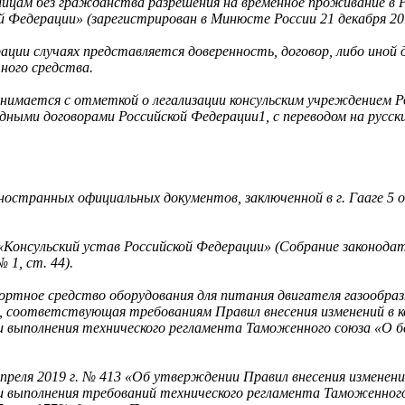
лицам без гражданства разрешения на временное проживание в 
й Федерации» (зарегистрирован в Минюсте России 21 декабря 20
ации случаях представляется доверенность, договор, либо иной
ного средства.
нимается с отметкой о легализации консульским учреждением Р
ыми договорами Российской Федерации1, с переводом на русски
остранных официальных документов, заключенной в г. Гааге 5 о
«Консульский устав Российской Федерации» (Собрание законодат
 1, ст. 44).
портное средство оборудования для питания двигателя газообр
, соответствующая требованиям Правил внесения изменений в к
 выполнения технического регламента Таможенного союза «О б
реля 2019 г. № 413 «Об утверждении Правил внесения изменени
и выполнения требований технического регламента Таможенног