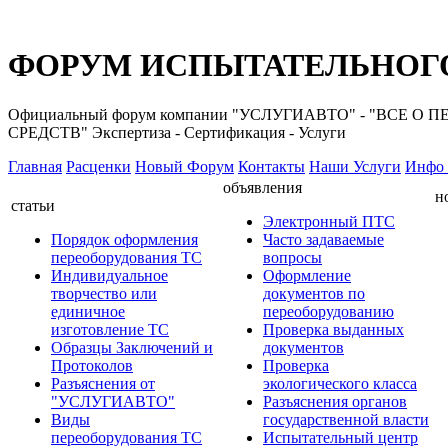
ФОРУМ ИСПЫТАТЕЛЬНОГО
Официальный форум компании "УСЛУГИАВТО" - "ВС
СРЕДСТВ" Экспертиза - Сертификация - Услуги
Главная
Расценки
Новый Форум
Контакты
Наши Услуги
Инфо 
объявления
н
статьи
Электронный ПТС
Порядок оформления
Часто задаваемые
переоборудования ТС
вопросы
Индивидуальное
Оформление
творчество или
документов по
единичное
переоборудованию
изготовление ТС
Проверка выданных
Образцы Заключений и
документов
Протоколов
Проверка
Разъяснения от
экологического класса
"УСЛУГИАВТО"
Разъяснения органов
Виды
государственной власти
переоборудования ТС
Испытательный центр