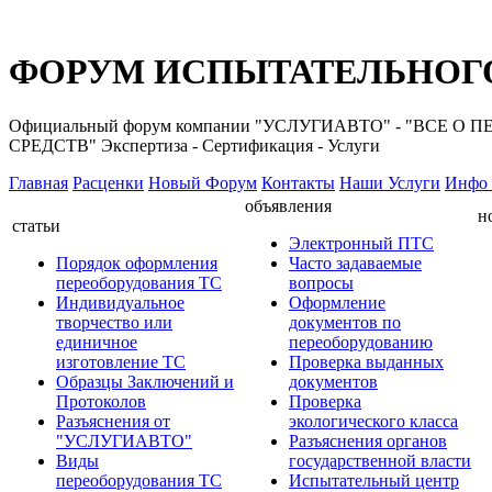
ФОРУМ ИСПЫТАТЕЛЬНОГО
Официальный форум компании "УСЛУГИАВТО" - "ВС
СРЕДСТВ" Экспертиза - Сертификация - Услуги
Главная
Расценки
Новый Форум
Контакты
Наши Услуги
Инфо 
объявления
н
статьи
Электронный ПТС
Порядок оформления
Часто задаваемые
переоборудования ТС
вопросы
Индивидуальное
Оформление
творчество или
документов по
единичное
переоборудованию
изготовление ТС
Проверка выданных
Образцы Заключений и
документов
Протоколов
Проверка
Разъяснения от
экологического класса
"УСЛУГИАВТО"
Разъяснения органов
Виды
государственной власти
переоборудования ТС
Испытательный центр