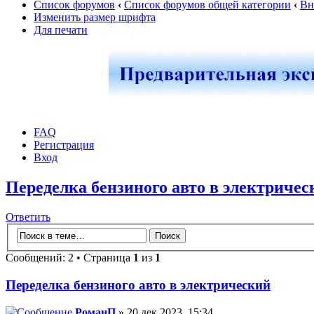
Список форумов
‹
Список форумов общей категории
‹
Вн
Изменить размер шрифта
Для печати
FAQ
Регистрация
Вход
Переделка бензиного авто в электричес
Ответить
Сообщений: 2 • Страница
1
из
1
Переделка бензиного авто в электрический
РоманП
» 20 дек 2023, 15:34