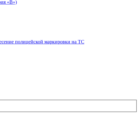
рия «В»)
есение полицейской маркировки на ТС