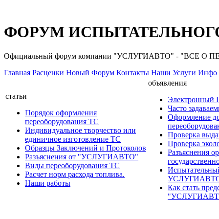
ФОРУМ ИСПЫТАТЕЛЬНОГО
Официальный форум компании "УСЛУГИАВТО" - "ВСЕ О
Главная
Расценки
Новый Форум
Контакты
Наши Услуги
Инфо 
объявления
статьи
Электронный
Часто задавае
Порядок оформления
Оформление д
переоборудования ТС
переоборудов
Индивидуальное творчество или
Проверка выда
единичное изготовление ТС
Проверка эколо
Образцы Заключений и Протоколов
Разъяснения о
Разъяснения от "УСЛУГИАВТО"
государственн
Виды переоборудования ТС
Испытательны
Расчет норм расхода топлива.
УСЛУГИАВТ
Наши работы
Как стать пред
"УСЛУГИАВТ