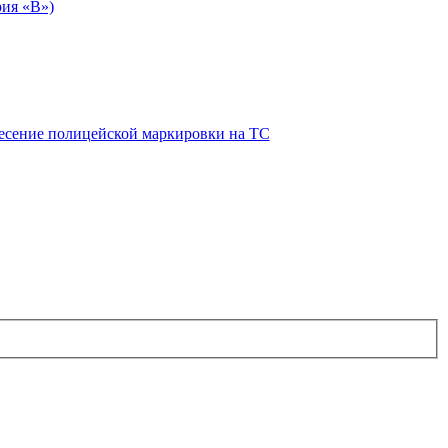
рия «В»)
есение полицейской маркировки на ТС