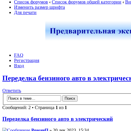
Список форумов
‹
Список форумов общей категории
‹
Вн
Изменить размер шрифта
Для печати
FAQ
Регистрация
Вход
Переделка бензиного авто в электричес
Ответить
Сообщений: 2 • Страница
1
из
1
Переделка бензиного авто в электрический
РоманП
» 20 дек 2023, 15:34