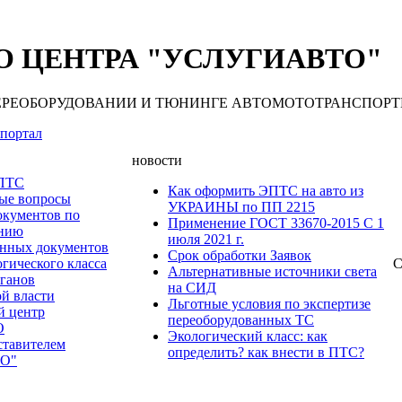
 ЦЕНТРА "УСЛУГИАВТО"
 ПЕРЕОБОРУДОВАНИИ И ТЮНИНГЕ АВТОМОТОТРАНСПОРТНЫХ С
портал
новости
 ПТС
Как оформить ЭПТС на авто из
мые вопросы
УКРАИНЫ по ПП 2215
окументов по
Применение ГОСТ 33670-2015 С 1
анию
июля 2021 г.
нных документов
Срок обработки Заявок
гического класса
С
Альтернативные источники света
рганов
на СИД
ой власти
Льготные условия по экспертизе
й центр
переоборудованных ТС
О
Экологический класс: как
ставителем
определить? как внести в ПТС?
О"