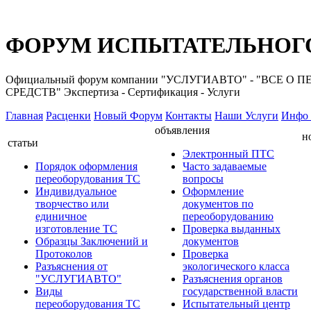
ФОРУМ ИСПЫТАТЕЛЬНОГО
Официальный форум компании "УСЛУГИАВТО" - "ВС
СРЕДСТВ" Экспертиза - Сертификация - Услуги
Главная
Расценки
Новый Форум
Контакты
Наши Услуги
Инфо 
объявления
н
статьи
Электронный ПТС
Порядок оформления
Часто задаваемые
переоборудования ТС
вопросы
Индивидуальное
Оформление
творчество или
документов по
единичное
переоборудованию
изготовление ТС
Проверка выданных
Образцы Заключений и
документов
Протоколов
Проверка
Разъяснения от
экологического класса
"УСЛУГИАВТО"
Разъяснения органов
Виды
государственной власти
переоборудования ТС
Испытательный центр