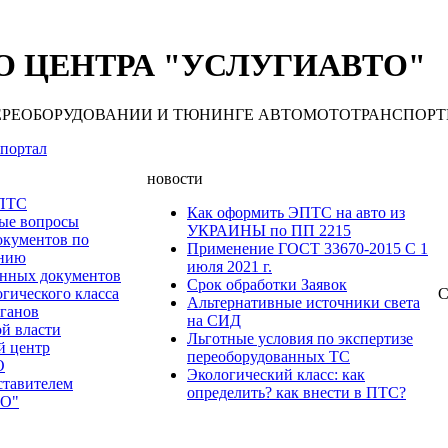
 ЦЕНТРА "УСЛУГИАВТО"
 ПЕРЕОБОРУДОВАНИИ И ТЮНИНГЕ АВТОМОТОТРАНСПОРТНЫХ С
портал
новости
 ПТС
Как оформить ЭПТС на авто из
мые вопросы
УКРАИНЫ по ПП 2215
окументов по
Применение ГОСТ 33670-2015 С 1
анию
июля 2021 г.
нных документов
Срок обработки Заявок
гического класса
С
Альтернативные источники света
рганов
на СИД
ой власти
Льготные условия по экспертизе
й центр
переоборудованных ТС
О
Экологический класс: как
ставителем
определить? как внести в ПТС?
О"