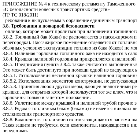
ПРИЛОЖЕНИЕ № 4 к техническому регламенту Таможенного 
«О безопасности колесных транспортных средств»
(ТР ТС 018/2011)
Требования к выпускаемым в обращение единичным транспор
3.8. Требования к пожарной безопасности
Топливо, которое может пролиться при наполнении топливного б
3.8.2. Топливный бак (баки) не располагается в пассажирском 
перегородка). Пассажирское помещение отделяется от топливно
обычных условиях эксплуатации топливо из бака (баков) не мо
3.8.3. Наливная горловина топливного бака не находится в са
3.8.4. Крышка наливной горловины прикрепляется к наливной 
3.8.5. Предписания пункта 3.8.4. также считаются выполненн
Это может быть достигнуто при помощи одной из следующих м
3.8.5.1. Использования несъемной крышки наливной горловин
3.8.5.2. Использования элементов конструкции, не допускающ
3.8.5.3. Принятия любой другой меры, дающей аналогичный ре
крышки, для открытия которой используется тот же ключ, что 
горловины только в запертом положении.
3.8.6. Уплотнение между крышкой и наливной трубой прочно з
3.8.7. Рядом с топливным баком (баками) не имеется никаких в
столкновения транспортного средства.
3.8.8. Компоненты топливной системы защищаются частями ша
Такая защита не требуется, если компоненты, находящиеся в н
перед ними.