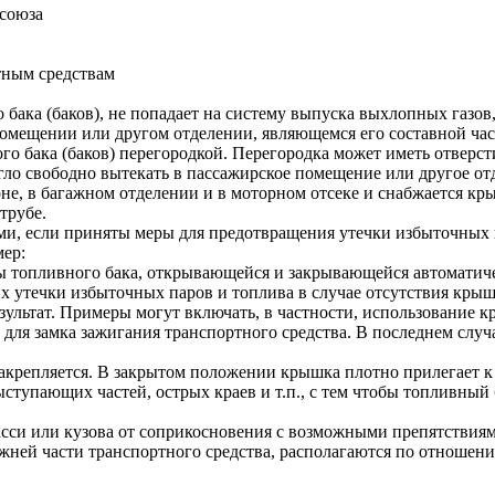
союза
тным средствам
ака (баков), не попадает на систему выпуска выхлопных газов, 
помещении или другом отделении, являющемся его составной част
го бака (баков) перегородкой. Перегородка может иметь отверст
гло свободно вытекать в пассажирское помещение или другое от
лоне, в багажном отделении и в моторном отсеке и снабжается 
трубе.
ыми, если приняты меры для предотвращения утечки избыточных
ер:
ы топливного бака, открывающейся и закрывающейся автоматич
их утечки избыточных паров и топлива в случае отсутствия кры
зультат. Примеры могут включать, в частности, использование 
и для замка зажигания транспортного средства. В последнем сл
акрепляется. В закрытом положении крышка плотно прилегает к
ыступающих частей, острых краев и т.п., с тем чтобы топливный
сси или кузова от соприкосновения с возможными препятствиям
ижней части транспортного средства, располагаются по отношен