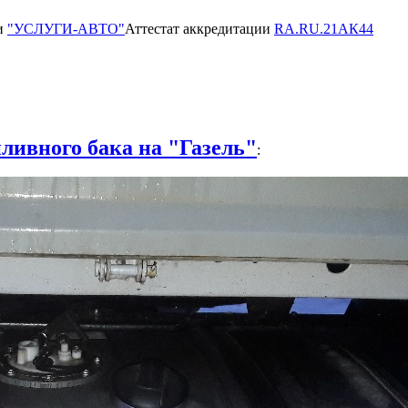
ии
"УСЛУГИ-АВТО"
Аттестат аккредитации
RA.RU.21АК44
ливного бака на "Газель"
: