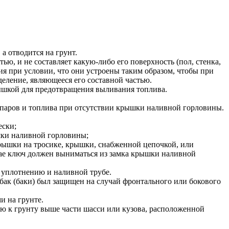
а отводится на грунт.
ью, и не составляет какую-либо его поверхность (пол, стенка,
ия при условии, что они устроены таким образом, чтобы при
деление, являющееся его составной частью.
крышкой для предотвращения выливания топлива.
 паров и топлива при отсутствии крышки наливной горловины.
ески;
шки наливной горловины;
крышки на тросике, крышки, снабженной цепочкой, или
учае ключ должен выниматься из замка крышки наливной
 уплотнению и наливной трубе.
 бак (баки) был защищен на случай фронтального или бокового
и на грунте.
ию к грунту выше части шасси или кузова, расположенной