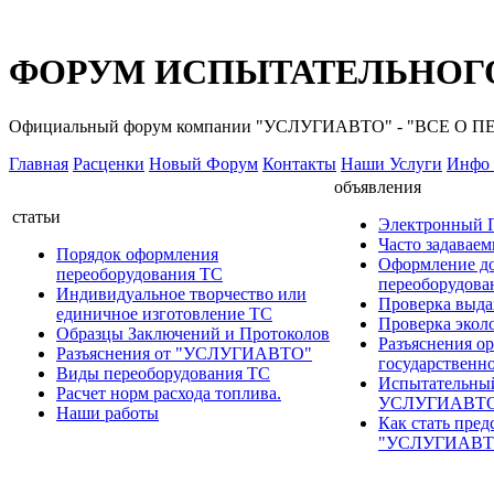
ФОРУМ ИСПЫТАТЕЛЬНОГО
Официальный форум компании "УСЛУГИАВТО" - "ВСЕ О
Главная
Расценки
Новый Форум
Контакты
Наши Услуги
Инфо 
объявления
статьи
Электронный
Часто задавае
Порядок оформления
Оформление д
переоборудования ТС
переоборудов
Индивидуальное творчество или
Проверка выда
единичное изготовление ТС
Проверка эколо
Образцы Заключений и Протоколов
Разъяснения о
Разъяснения от "УСЛУГИАВТО"
государственн
Виды переоборудования ТС
Испытательны
Расчет норм расхода топлива.
УСЛУГИАВТ
Наши работы
Как стать пред
"УСЛУГИАВТ