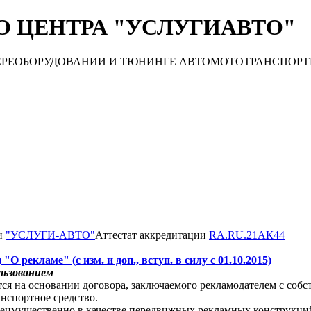
 ЦЕНТРА "УСЛУГИАВТО"
 ПЕРЕОБОРУДОВАНИИ И ТЮНИНГЕ АВТОМОТОТРАНСПОРТНЫХ С
ии
"УСЛУГИ-АВТО"
Аттестат аккредитации
RA.RU.21АК44
"О рекламе" (с изм. и доп., вступ. в силу с 01.10.2015)
льзованием
тся на основании договора, заключаемого рекламодателем с со
нспортное средство.
еимущественно в качестве передвижных рекламных конструкций,