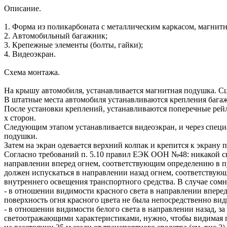
Описание.
1. Форма из поликарбоната с металлическим каркасом, магни
2. Автомобильный багажник;
3. Крепежные элементы (болты, гайки);
4. Видеоэкран.
Схема монтажа.
На крышу автомобиля, устанавливается магнитная подушка. С
В штатные места автомобиля устанавливаются крепления багаж
После установки креплений, устанавливаются поперечные рейл
х сторон.
Следующим этапом устанавливается видеоэкран, и через специ
подушки.
Затем на экран одевается верхний колпак и крепится к экрану 
Согласно требований п. 5.10 правил ЕЭК ООН №48: никакой св
направлении вперед огнем, соответствующим определению в пун
должен испускаться в направлении назад огнем, соответству
внутреннего освещения транспортного средства. В случае со
- в отношении видимости красного света в направлении вперед
поверхность огня красного цвета не была непосредственно види
- в отношении видимости белого света в направлении назад, 
светоотражающими характеристиками, нужно, чтобы видимая п