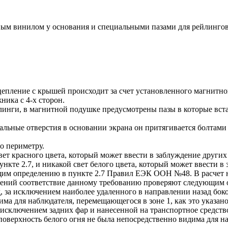
тным винилом у основания и специальными пазами для рейлинго
цепление с крышей происходит за счет установленного магнитн
ника с 4-х сторон.
инги, в магнитной подушке предусмотрены пазы в которые встав
альные отверстия в основании экрана он притягивается болтам
по периметру.
ет красного цвета, который может ввести в заблуждение других
кте 2.7, и никакой свет белого цвета, который может ввести в
ющим определению в пункте 2.7 Правил ЕЭК ООН №48. В расчет 
мнений соответствие данному требованию проверяют следующим 
, за исключением наиболее удаленного в направлении назад бок
ма для наблюдателя, перемещающегося в зоне 1, как это указано 
за исключением задних фар и нанесенной на транспортное средс
оверхность белого огня не была непосредственно видима для на