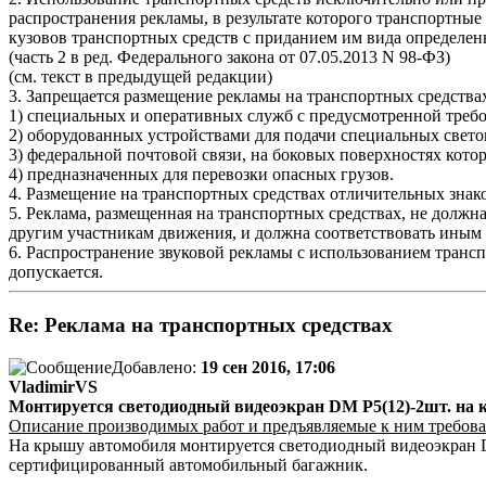
распространения рекламы, в результате которого транспортны
кузовов транспортных средств с приданием им вида определенн
(часть 2 в ред. Федерального закона от 07.05.2013 N 98-ФЗ)
(см. текст в предыдущей редакции)
3. Запрещается размещение рекламы на транспортных средства
1) специальных и оперативных служб с предусмотренной требо
2) оборудованных устройствами для подачи специальных свето
3) федеральной почтовой связи, на боковых поверхностях кот
4) предназначенных для перевозки опасных грузов.
4. Размещение на транспортных средствах отличительных знак
5. Реклама, размещенная на транспортных средствах, не должн
другим участникам движения, и должна соответствовать иным 
6. Распространение звуковой рекламы с использованием трансп
допускается.
Re: Реклама на транспортных средствах
Добавлено:
19 сен 2016, 17:06
VladimirVS
Монтируется светодиодный видеоэкран DM P5(12)-2шт. на 
Описание производимых работ и предъявляемые к ним требова
На крышу автомобиля монтируется светодиодный видеоэкран D
сертифицированный автомобильный багажник.