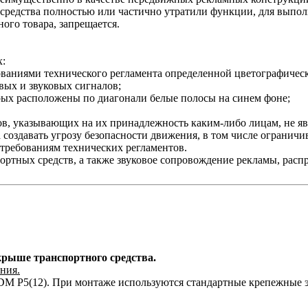
е средства полностью или частично утратили функции, для выпо
ого товара, запрещается.
х:
ваниями технического регламента определенной цветографическ
вых и звуковых сигналов;
орых расположены по диагонали белые полосы на синем фоне;
ов, указывающих на их принадлежность каким-либо лицам, не яв
а создавать угрозу безопасности движения, в том числе ограни
требованиям технических регламентов.
ортных средств, а также звуковое сопровождение рекламы, расп
крыше транспортного средства.
ния.
M P5(12). При монтаже используются стандартные крепежные э