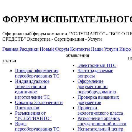
ФОРУМ ИСПЫТАТЕЛЬНОГО
Официальный форум компании "УСЛУГИАВТО" - "ВС
СРЕДСТВ" Экспертиза - Сертификация - Услуги
Главная
Расценки
Новый Форум
Контакты
Наши Услуги
Инфо 
объявления
н
статьи
Электронный ПТС
Порядок оформления
Часто задаваемые
переоборудования ТС
вопросы
Индивидуальное
Оформление
творчество или
документов по
единичное
переоборудованию
изготовление ТС
Проверка выданных
Образцы Заключений и
документов
Протоколов
Проверка
Разъяснения от
экологического класса
"УСЛУГИАВТО"
Разъяснения органов
Виды
государственной власти
переоборудования ТС
Испытательный центр