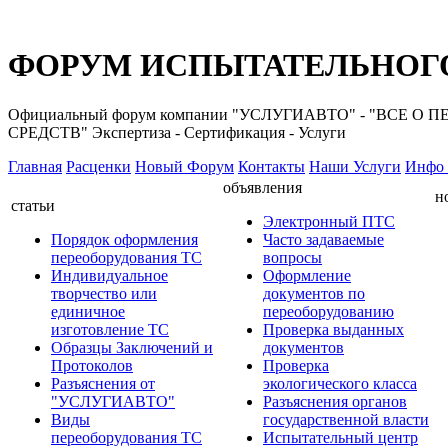
ФОРУМ ИСПЫТАТЕЛЬНОГО
Официальный форум компании "УСЛУГИАВТО" - "ВС
СРЕДСТВ" Экспертиза - Сертификация - Услуги
Главная
Расценки
Новый Форум
Контакты
Наши Услуги
Инфо 
объявления
н
статьи
Электронный ПТС
Порядок оформления
Часто задаваемые
переоборудования ТС
вопросы
Индивидуальное
Оформление
творчество или
документов по
единичное
переоборудованию
изготовление ТС
Проверка выданных
Образцы Заключений и
документов
Протоколов
Проверка
Разъяснения от
экологического класса
"УСЛУГИАВТО"
Разъяснения органов
Виды
государственной власти
переоборудования ТС
Испытательный центр