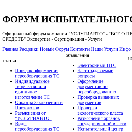
ФОРУМ ИСПЫТАТЕЛЬНОГО
Официальный форум компании "УСЛУГИАВТО" - "ВС
СРЕДСТВ" Экспертиза - Сертификация - Услуги
Главная
Расценки
Новый Форум
Контакты
Наши Услуги
Инфо 
объявления
н
статьи
Электронный ПТС
Порядок оформления
Часто задаваемые
переоборудования ТС
вопросы
Индивидуальное
Оформление
творчество или
документов по
единичное
переоборудованию
изготовление ТС
Проверка выданных
Образцы Заключений и
документов
Протоколов
Проверка
Разъяснения от
экологического класса
"УСЛУГИАВТО"
Разъяснения органов
Виды
государственной власти
переоборудования ТС
Испытательный центр