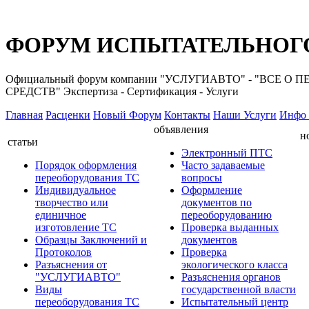
ФОРУМ ИСПЫТАТЕЛЬНОГО
Официальный форум компании "УСЛУГИАВТО" - "ВС
СРЕДСТВ" Экспертиза - Сертификация - Услуги
Главная
Расценки
Новый Форум
Контакты
Наши Услуги
Инфо 
объявления
н
статьи
Электронный ПТС
Порядок оформления
Часто задаваемые
переоборудования ТС
вопросы
Индивидуальное
Оформление
творчество или
документов по
единичное
переоборудованию
изготовление ТС
Проверка выданных
Образцы Заключений и
документов
Протоколов
Проверка
Разъяснения от
экологического класса
"УСЛУГИАВТО"
Разъяснения органов
Виды
государственной власти
переоборудования ТС
Испытательный центр