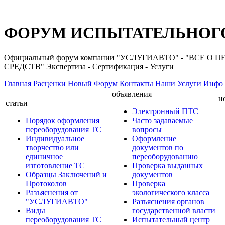
ФОРУМ ИСПЫТАТЕЛЬНОГО
Официальный форум компании "УСЛУГИАВТО" - "ВС
СРЕДСТВ" Экспертиза - Сертификация - Услуги
Главная
Расценки
Новый Форум
Контакты
Наши Услуги
Инфо 
объявления
н
статьи
Электронный ПТС
Порядок оформления
Часто задаваемые
переоборудования ТС
вопросы
Индивидуальное
Оформление
творчество или
документов по
единичное
переоборудованию
изготовление ТС
Проверка выданных
Образцы Заключений и
документов
Протоколов
Проверка
Разъяснения от
экологического класса
"УСЛУГИАВТО"
Разъяснения органов
Виды
государственной власти
переоборудования ТС
Испытательный центр