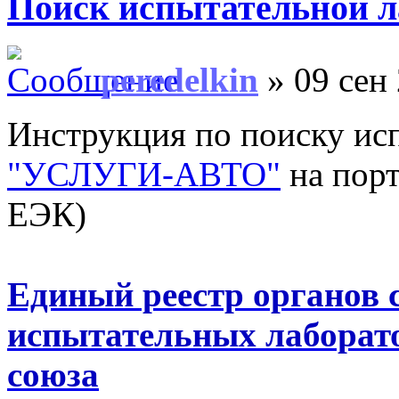
Поиск испытательной л
peredelkin
» 09 сен 
Инструкция по поиску ис
"УСЛУГИ-АВТО"
на пор
ЕЭК)
Единый реестр органов 
испытательных лаборато
союза