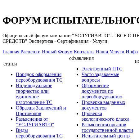
ФОРУМ ИСПЫТАТЕЛЬНОГО
Официальный форум компании "УСЛУГИАВТО" - "ВС
СРЕДСТВ" Экспертиза - Сертификация - Услуги
Главная
Расценки
Новый Форум
Контакты
Наши Услуги
Инфо 
объявления
н
статьи
Электронный ПТС
Порядок оформления
Часто задаваемые
переоборудования ТС
вопросы
Индивидуальное
Оформление
творчество или
документов по
единичное
переоборудованию
изготовление ТС
Проверка выданных
Образцы Заключений и
документов
Протоколов
Проверка
Разъяснения от
экологического класса
"УСЛУГИАВТО"
Разъяснения органов
Виды
государственной власти
переоборудования ТС
Испытательный центр