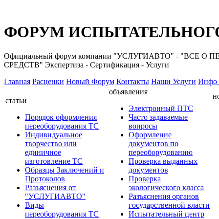
ФОРУМ ИСПЫТАТЕЛЬНОГО
Официальный форум компании "УСЛУГИАВТО" - "ВС
СРЕДСТВ" Экспертиза - Сертификация - Услуги
Главная
Расценки
Новый Форум
Контакты
Наши Услуги
Инфо 
объявления
н
статьи
Электронный ПТС
Порядок оформления
Часто задаваемые
переоборудования ТС
вопросы
Индивидуальное
Оформление
творчество или
документов по
единичное
переоборудованию
изготовление ТС
Проверка выданных
Образцы Заключений и
документов
Протоколов
Проверка
Разъяснения от
экологического класса
"УСЛУГИАВТО"
Разъяснения органов
Виды
государственной власти
переоборудования ТС
Испытательный центр