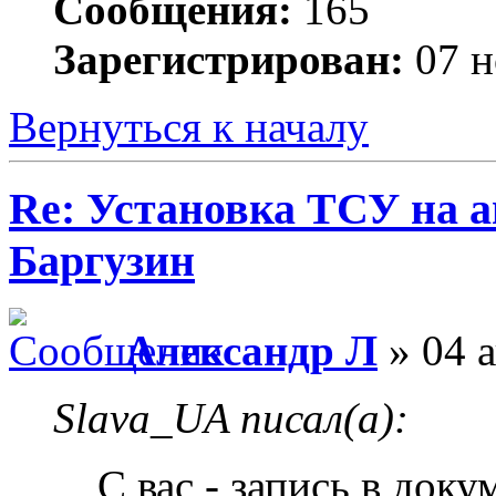
Сообщения:
165
Зарегистрирован:
07 н
Вернуться к началу
Re: Установка ТСУ на а
Баргузин
Александр Л
» 04 а
Slava_UA писал(а):
С вас - запись в доку