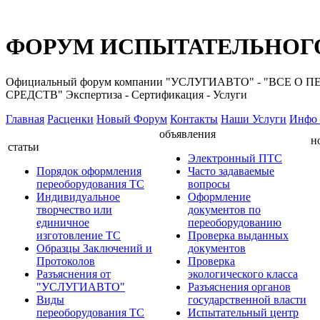
ФОРУМ ИСПЫТАТЕЛЬНОГО
Официальный форум компании "УСЛУГИАВТО" - "ВС
СРЕДСТВ" Экспертиза - Сертификация - Услуги
Главная
Расценки
Новый Форум
Контакты
Наши Услуги
Инфо 
объявления
н
статьи
Электронный ПТС
Порядок оформления
Часто задаваемые
переоборудования ТС
вопросы
Индивидуальное
Оформление
творчество или
документов по
единичное
переоборудованию
изготовление ТС
Проверка выданных
Образцы Заключений и
документов
Протоколов
Проверка
Разъяснения от
экологического класса
"УСЛУГИАВТО"
Разъяснения органов
Виды
государственной власти
переоборудования ТС
Испытательный центр