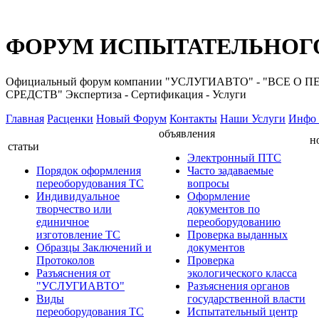
ФОРУМ ИСПЫТАТЕЛЬНОГО
Официальный форум компании "УСЛУГИАВТО" - "ВС
СРЕДСТВ" Экспертиза - Сертификация - Услуги
Главная
Расценки
Новый Форум
Контакты
Наши Услуги
Инфо 
объявления
н
статьи
Электронный ПТС
Порядок оформления
Часто задаваемые
переоборудования ТС
вопросы
Индивидуальное
Оформление
творчество или
документов по
единичное
переоборудованию
изготовление ТС
Проверка выданных
Образцы Заключений и
документов
Протоколов
Проверка
Разъяснения от
экологического класса
"УСЛУГИАВТО"
Разъяснения органов
Виды
государственной власти
переоборудования ТС
Испытательный центр