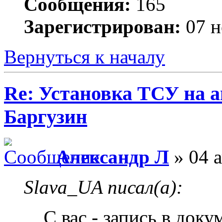
Сообщения:
165
Зарегистрирован:
07 н
Вернуться к началу
Re: Установка ТСУ на а
Баргузин
Александр Л
» 04 а
Slava_UA писал(а):
С вас - запись в доку