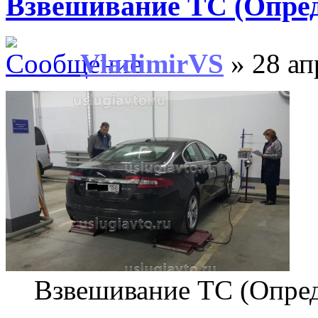
Взвешивание ТС (Опред
VladimirVS
» 28 ап
Взвешивание ТС (Опред