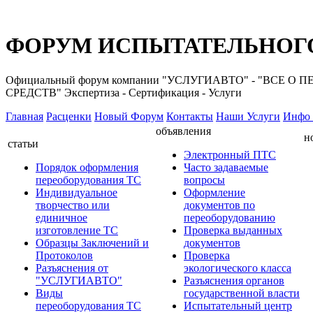
ФОРУМ ИСПЫТАТЕЛЬНОГО
Официальный форум компании "УСЛУГИАВТО" - "ВС
СРЕДСТВ" Экспертиза - Сертификация - Услуги
Главная
Расценки
Новый Форум
Контакты
Наши Услуги
Инфо 
объявления
н
статьи
Электронный ПТС
Порядок оформления
Часто задаваемые
переоборудования ТС
вопросы
Индивидуальное
Оформление
творчество или
документов по
единичное
переоборудованию
изготовление ТС
Проверка выданных
Образцы Заключений и
документов
Протоколов
Проверка
Разъяснения от
экологического класса
"УСЛУГИАВТО"
Разъяснения органов
Виды
государственной власти
переоборудования ТС
Испытательный центр