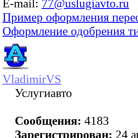
E-mail:
77@uslugiavto.ru
Пример оформления пере
Оформление одобрения т
VladimirVS
Услугиавто
Сообщения:
4183
Зарегистрирован:
24 а