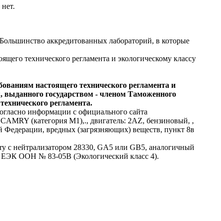
 нет.
.? Большинство аккредитованных лабораторий, в которые
ящего технического регламента и экологическому классу
ебованиям настоящего технического регламента и
, выданного государством - членом Таможенного
технического регламента.
 согласно информации с официального сайта
AMRY (категория М1),., двигатель: 2AZ, бензиновый, ,
 Федерации, вредных (загрязняющих) веществ, пункт 8в
mry с нейтрализатором 28330, GA5 или GB5, аналогичный
м ЕЭК ООН № 83-05В (Экологический класс 4).