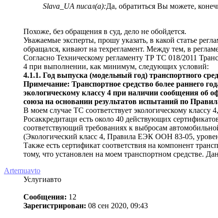
Slava_UA писал(а):
Да, обратиться Вы можете, конеч
Похоже, без обращения в суд, дело не обойдется.
Уважаемые эксперты, прошу указать, в какой статье регл
обращался, кивают на техрегламент. Между тем, в регламе
Согласно Техническому регламенту ТР ТС 018/2011 Транс
4 при выполнении, как минимум, следующих условий:
4.1.1. Год выпуска (модельный год) транспортного средс
Примечание: Транспортное средство более раннего го
экологическому классу 4 при наличии сообщения об о
союза на основании результатов испытаний по Правил
В моем случае ТС соответствует экологическому классу 4
Росаккредитаци есть около 40 действующих сертификато
соответствующий требованиях к выбросам автомобильной
(Экологический класс 4, Правила ЕЭК ООН 83-05, урове
Также есть сертификат соответствия на компонент транс
тому, что установлен на моем транспортном средстве. 
Artemuavto
Услугиавто
Сообщения:
12
Зарегистрирован:
08 сен 2020, 09:43