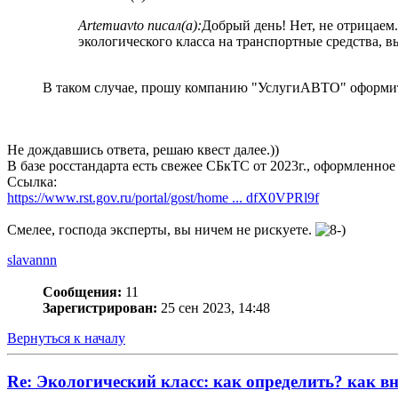
Artemuavto писал(а):
Добрый день! Нет, не отрицаем
экологического класса на транспортные средства, 
В таком случае, прошу компанию "УслугиАВТО" оформи
Не дождавшись ответа, решаю квест далее.))
В базе росстандарта есть свежее СБкТС от 2023г., оформлен
Ссылка:
https://www.rst.gov.ru/portal/gost/home ... dfX0VPRl9f
Смелее, господа эксперты, вы ничем не рискуете.
slavannn
Сообщения:
11
Зарегистрирован:
25 сен 2023, 14:48
Вернуться к началу
Re: Экологический класс: как определить? как в