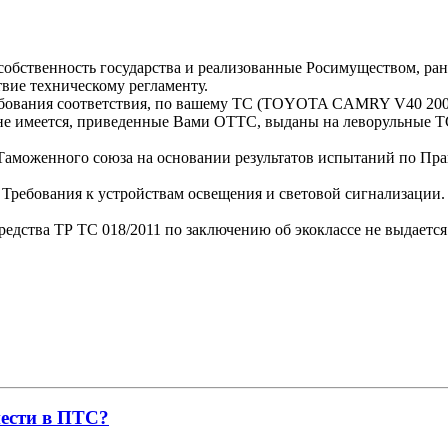
бственность государства и реализованные Росимуществом, ране
вие техническому регламенту.
требования соответствия, по вашему ТС (TOYOTA CAMRY V40 200
) не имеется, приведенные Вами ОТТС, выданы на леворульны
м Таможенного союза на основании результатов испытаний по Пр
Требования к устройствам освещения и световой сигнализации.
редства ТР ТС 018/2011 по заключению об экоклассе не выдается
нести в ПТС?