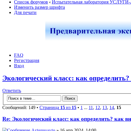
Список форумов
‹
Испытательная лаборатория УСЛУГИ
Изменить размер шрифта
Для печати
FAQ
Регистрация
Вход
Экологический класс: как определить?
Ответить
Сообщений: 149 •
Страница
15
из
15
•
1
...
11
,
12
,
13
,
14
,
15
Re: Экологический класс: как определить? как в
Artemuavto
» 16 апр 2024, 14:00