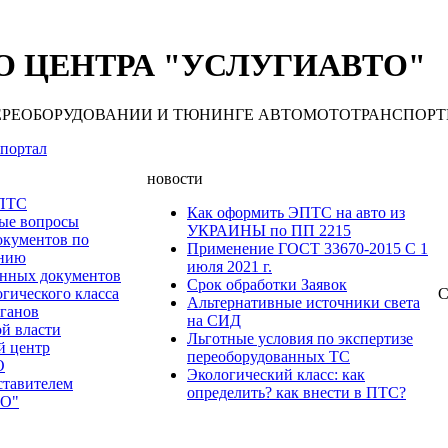
 ЦЕНТРА "УСЛУГИАВТО"
 ПЕРЕОБОРУДОВАНИИ И ТЮНИНГЕ АВТОМОТОТРАНСПОРТНЫХ С
портал
новости
 ПТС
Как оформить ЭПТС на авто из
мые вопросы
УКРАИНЫ по ПП 2215
окументов по
Применение ГОСТ 33670-2015 С 1
анию
июля 2021 г.
нных документов
Срок обработки Заявок
гического класса
С
Альтернативные источники света
рганов
на СИД
ой власти
Льготные условия по экспертизе
й центр
переоборудованных ТС
О
Экологический класс: как
ставителем
определить? как внести в ПТС?
О"