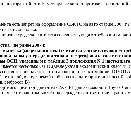
но, но гарантий, что Вам отправят копию протокола испытаний -
амента есть запрет на оформление СБКТС на авто старше 2007 г
нте есть оговорка:
портное средство считается соответствующим требованиям насто
тва - не ранее 2007 г.
да выпуска (модельного года) считается соответствующим тр
фициальном утверждении типа или сертификата соответствия
ам ООН, указанным в таблице 3 приложения N 1 настоящего 
, имеется несколько ОТТС(везде указан экологический класс 4),
в соответствия на абсолютно аналогичные автомобили TOYOTA C
 техникой, выпускаемой в обращение на территории Российской
нь выбросов В)
портного средства -двигатель 2AZ-FE для автомобиля Toyota Ca
Данным сертификатом также подтверждено соответствие Правила