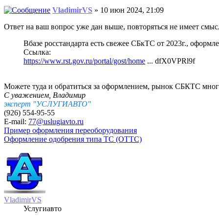
VladimirVS
» 10 июн 2024, 21:09
Ответ на ваш вопрос уже дан выше, повторяться не имеет смы
Вбазе росстандарта есть свежее СБкТС от 2023г., офо
Ссылка:
https://www.rst.gov.ru/portal/gost/home
... dfX0VPRl9f
Можете туда и обратиться за оформлением, рынок СБКТС мног
С уважением, Владимир
эксперт "УСЛУГИАВТО"
(926) 554-95-55
E-mail:
77@uslugiavto.ru
Пример оформления переоборудования
Оформление одобрения типа ТС (ОТТС)
VladimirVS
Услугиавто