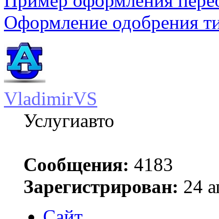
Пример оформления пере
Оформление одобрения т
VladimirVS
Услугиавто
Сообщения:
4183
Зарегистрирован:
24 а
Сайт