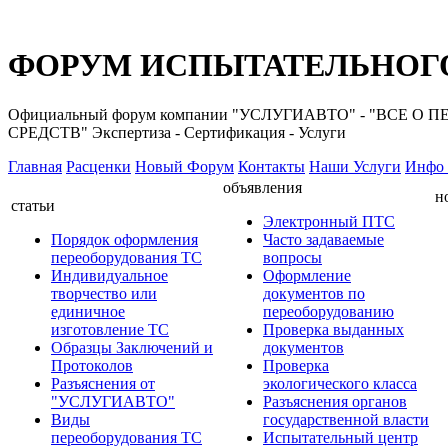
ФОРУМ ИСПЫТАТЕЛЬНОГО
Официальный форум компании "УСЛУГИАВТО" - "ВС
СРЕДСТВ" Экспертиза - Сертификация - Услуги
Главная
Расценки
Новый Форум
Контакты
Наши Услуги
Инфо 
объявления
н
статьи
Электронный ПТС
Порядок оформления
Часто задаваемые
переоборудования ТС
вопросы
Индивидуальное
Оформление
творчество или
документов по
единичное
переоборудованию
изготовление ТС
Проверка выданных
Образцы Заключений и
документов
Протоколов
Проверка
Разъяснения от
экологического класса
"УСЛУГИАВТО"
Разъяснения органов
Виды
государственной власти
переоборудования ТС
Испытательный центр