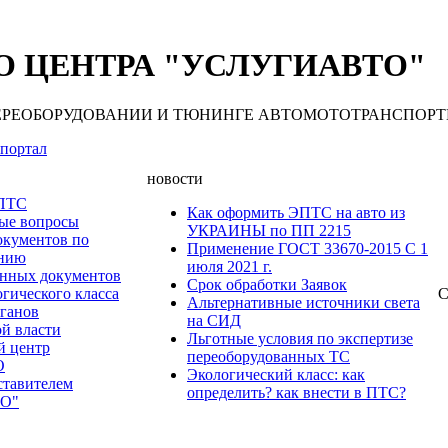
 ЦЕНТРА "УСЛУГИАВТО"
 ПЕРЕОБОРУДОВАНИИ И ТЮНИНГЕ АВТОМОТОТРАНСПОРТНЫХ С
портал
новости
 ПТС
Как оформить ЭПТС на авто из
мые вопросы
УКРАИНЫ по ПП 2215
окументов по
Применение ГОСТ 33670-2015 С 1
анию
июля 2021 г.
нных документов
Срок обработки Заявок
гического класса
С
Альтернативные источники света
рганов
на СИД
ой власти
Льготные условия по экспертизе
й центр
переоборудованных ТС
О
Экологический класс: как
ставителем
определить? как внести в ПТС?
О"