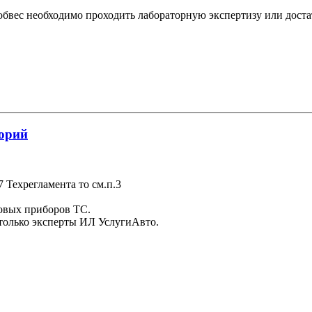
обвес необходимо проходить лабораторную экспертизу или дост
орий
7 Техрегламента то см.п.3
товых приборов ТС.
только эксперты ИЛ УслугиАвто.