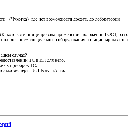
ости （Чукотка）где нет возможности доехать до лаборатории
ЭК, которая и инициировала применение положений ГОСТ, разра
использованием специального оборудования и стационарных сте
 вашем случае?
редоставлении ТС в ИЛ для него.
товых приборов ТС.
только эксперты ИЛ УслугиАвто.
орий