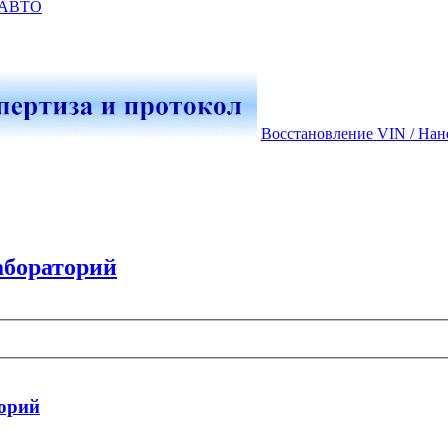
-АВТО
Восстановление VIN / Нан
абораторий
орий