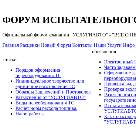
ФОРУМ ИСПЫТАТЕЛЬНОГО
Официальный форум компании "УСЛУГИАВТО" - "ВСЕ О
Главная
Расценки
Новый Форум
Контакты
Наши Услуги
Инфо 
объявления
статьи
Электронный
Часто задавае
Порядок оформления
Оформление д
переоборудования ТС
переоборудов
Индивидуальное творчество или
Проверка выда
единичное изготовление ТС
Проверка эколо
Образцы Заключений и Протоколов
Разъяснения о
Разъяснения от "УСЛУГИАВТО"
государственн
Виды переоборудования ТС
Испытательны
Расчет норм расхода топлива.
УСЛУГИАВТ
Наши работы
Как стать пред
"УСЛУГИАВТ