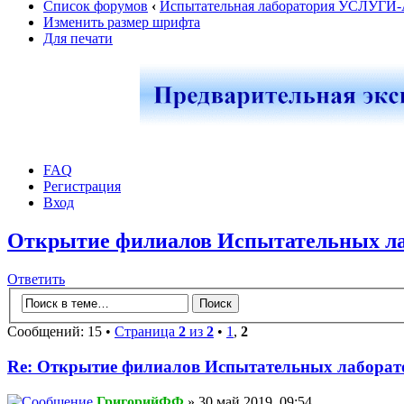
Список форумов
‹
Испытательная лаборатория УСЛУГИ
Изменить размер шрифта
Для печати
FAQ
Регистрация
Вход
Открытие филиалов Испытательных л
Ответить
Сообщений: 15 •
Страница
2
из
2
•
1
,
2
Re: Открытие филиалов Испытательных лаборат
ГригорийФФ
» 30 май 2019, 09:54