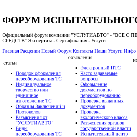
ФОРУМ ИСПЫТАТЕЛЬНОГО
Официальный форум компании "УСЛУГИАВТО" - "ВС
СРЕДСТВ" Экспертиза - Сертификация - Услуги
Главная
Расценки
Новый Форум
Контакты
Наши Услуги
Инфо 
объявления
н
статьи
Электронный ПТС
Порядок оформления
Часто задаваемые
переоборудования ТС
вопросы
Индивидуальное
Оформление
творчество или
документов по
единичное
переоборудованию
изготовление ТС
Проверка выданных
Образцы Заключений и
документов
Протоколов
Проверка
Разъяснения от
экологического класса
"УСЛУГИАВТО"
Разъяснения органов
Виды
государственной власти
переоборудования ТС
Испытательный центр