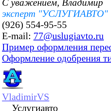
С уважением, Владимир
эксперт "УСЛУГИАВТО"
(926) 554-95-55
E-mail:
77@uslugiavto.ru
Пример оформления пере
Оформление одобрения т
VladimirVS
Услугиавто