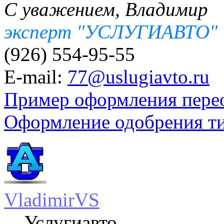
С уважением, Владимир
эксперт "УСЛУГИАВТО"
(926) 554-95-55
E-mail:
77@uslugiavto.ru
Пример оформления пере
Оформление одобрения т
VladimirVS
Услугиавто