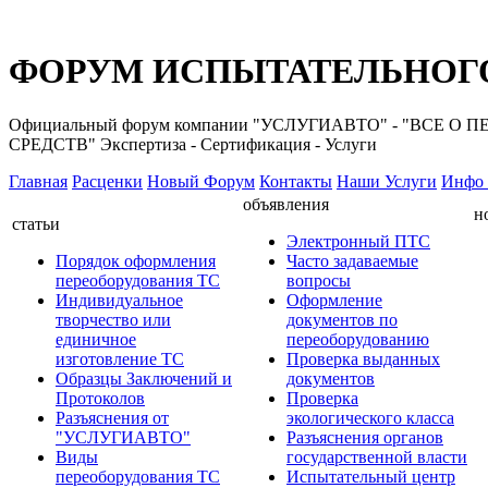
ФОРУМ ИСПЫТАТЕЛЬНОГО
Официальный форум компании "УСЛУГИАВТО" - "ВС
СРЕДСТВ" Экспертиза - Сертификация - Услуги
Главная
Расценки
Новый Форум
Контакты
Наши Услуги
Инфо 
объявления
н
статьи
Электронный ПТС
Порядок оформления
Часто задаваемые
переоборудования ТС
вопросы
Индивидуальное
Оформление
творчество или
документов по
единичное
переоборудованию
изготовление ТС
Проверка выданных
Образцы Заключений и
документов
Протоколов
Проверка
Разъяснения от
экологического класса
"УСЛУГИАВТО"
Разъяснения органов
Виды
государственной власти
переоборудования ТС
Испытательный центр