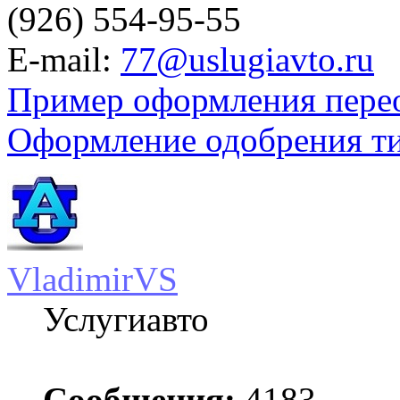
(926) 554-95-55
E-mail:
77@uslugiavto.ru
Пример оформления пере
Оформление одобрения т
VladimirVS
Услугиавто
Сообщения:
4183