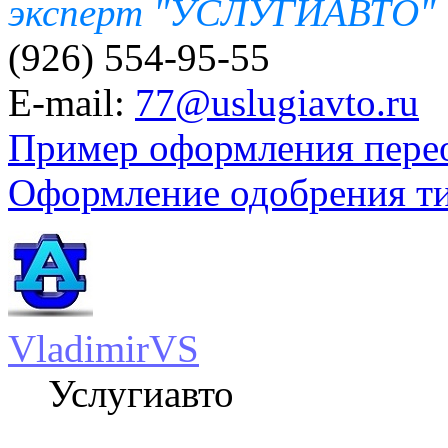
эксперт "УСЛУГИАВТО"
(926) 554-95-55
E-mail:
77@uslugiavto.ru
Пример оформления пере
Оформление одобрения т
VladimirVS
Услугиавто