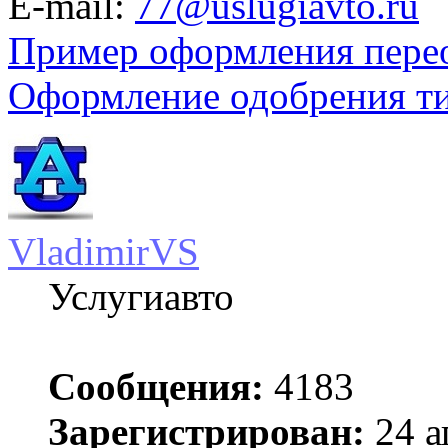
E-mail:
77@uslugiavto.ru
Пример оформления пере
Оформление одобрения т
VladimirVS
Услугиавто
Сообщения:
4183
Зарегистрирован:
24 а