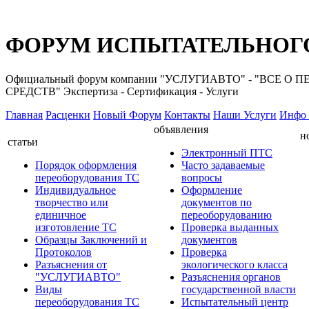
ФОРУМ ИСПЫТАТЕЛЬНОГО
Официальный форум компании "УСЛУГИАВТО" - "ВС
СРЕДСТВ" Экспертиза - Сертификация - Услуги
Главная
Расценки
Новый Форум
Контакты
Наши Услуги
Инфо 
объявления
н
статьи
Электронный ПТС
Порядок оформления
Часто задаваемые
переоборудования ТС
вопросы
Индивидуальное
Оформление
творчество или
документов по
единичное
переоборудованию
изготовление ТС
Проверка выданных
Образцы Заключений и
документов
Протоколов
Проверка
Разъяснения от
экологического класса
"УСЛУГИАВТО"
Разъяснения органов
Виды
государственной власти
переоборудования ТС
Испытательный центр