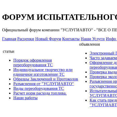
ФОРУМ ИСПЫТАТЕЛЬНОГО
Официальный форум компании "УСЛУГИАВТО" - "ВСЕ О
Главная
Расценки
Новый Форум
Контакты
Наши Услуги
Инфо 
объявления
статьи
Электронный
Часто задавае
Порядок оформления
Оформление д
переоборудования ТС
переоборудов
Индивидуальное творчество или
Проверка выда
единичное изготовление ТС
Проверка эколо
Образцы Заключений и Протоколов
Разъяснения о
Разъяснения от "УСЛУГИАВТО"
государственн
Виды переоборудования ТС
Испытательны
Расчет норм расхода топлива.
УСЛУГИАВТ
Наши работы
Как стать пред
"УСЛУГИАВТ