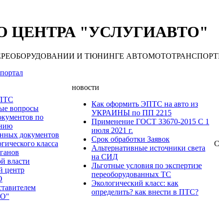
 ЦЕНТРА "УСЛУГИАВТО"
 ПЕРЕОБОРУДОВАНИИ И ТЮНИНГЕ АВТОМОТОТРАНСПОРТНЫХ С
портал
новости
 ПТС
Как оформить ЭПТС на авто из
мые вопросы
УКРАИНЫ по ПП 2215
окументов по
Применение ГОСТ 33670-2015 С 1
анию
июля 2021 г.
нных документов
Срок обработки Заявок
гического класса
С
Альтернативные источники света
рганов
на СИД
ой власти
Льготные условия по экспертизе
й центр
переоборудованных ТС
О
Экологический класс: как
ставителем
определить? как внести в ПТС?
О"