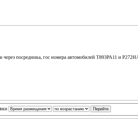
и через посредника, гос номера автомобилей Т893РА11 и Р272НА
овки