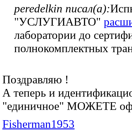
peredelkin писал(а):
Исп
"УСЛУГИАВТО"
расш
лаборатории до серти
полнокомплектных тран
Поздравляю !
А теперь и идентификаци
"единичное" МОЖЕТЕ офо
Fisherman1953