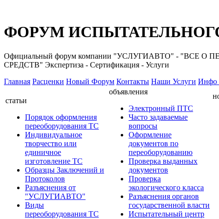
ФОРУМ ИСПЫТАТЕЛЬНОГО
Официальный форум компании "УСЛУГИАВТО" - "ВС
СРЕДСТВ" Экспертиза - Сертификация - Услуги
Главная
Расценки
Новый Форум
Контакты
Наши Услуги
Инфо 
объявления
н
статьи
Электронный ПТС
Порядок оформления
Часто задаваемые
переоборудования ТС
вопросы
Индивидуальное
Оформление
творчество или
документов по
единичное
переоборудованию
изготовление ТС
Проверка выданных
Образцы Заключений и
документов
Протоколов
Проверка
Разъяснения от
экологического класса
"УСЛУГИАВТО"
Разъяснения органов
Виды
государственной власти
переоборудования ТС
Испытательный центр