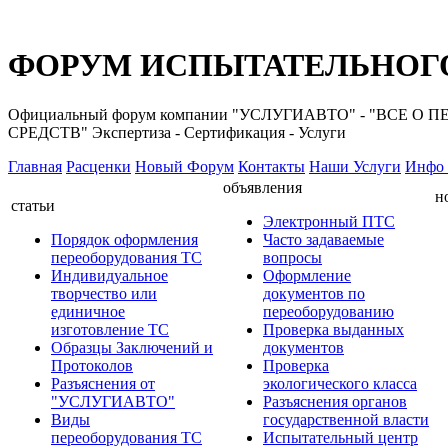
ФОРУМ ИСПЫТАТЕЛЬНОГО
Официальный форум компании "УСЛУГИАВТО" - "ВС
СРЕДСТВ" Экспертиза - Сертификация - Услуги
Главная
Расценки
Новый Форум
Контакты
Наши Услуги
Инфо 
объявления
н
статьи
Электронный ПТС
Порядок оформления
Часто задаваемые
переоборудования ТС
вопросы
Индивидуальное
Оформление
творчество или
документов по
единичное
переоборудованию
изготовление ТС
Проверка выданных
Образцы Заключений и
документов
Протоколов
Проверка
Разъяснения от
экологического класса
"УСЛУГИАВТО"
Разъяснения органов
Виды
государственной власти
переоборудования ТС
Испытательный центр