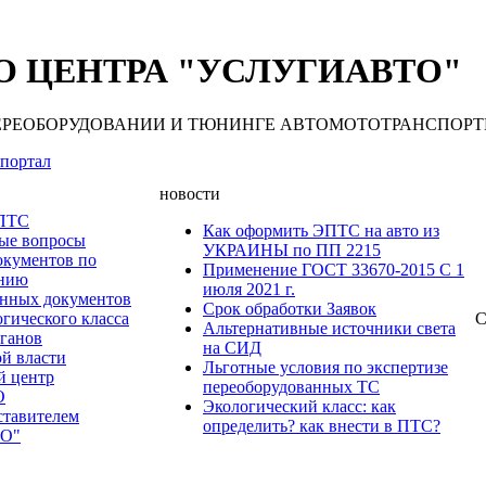
 ЦЕНТРА "УСЛУГИАВТО"
 ПЕРЕОБОРУДОВАНИИ И ТЮНИНГЕ АВТОМОТОТРАНСПОРТНЫХ С
портал
новости
 ПТС
Как оформить ЭПТС на авто из
мые вопросы
УКРАИНЫ по ПП 2215
окументов по
Применение ГОСТ 33670-2015 С 1
анию
июля 2021 г.
нных документов
Срок обработки Заявок
гического класса
С
Альтернативные источники света
рганов
на СИД
ой власти
Льготные условия по экспертизе
й центр
переоборудованных ТС
О
Экологический класс: как
ставителем
определить? как внести в ПТС?
О"