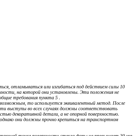
ться, отламываться или изгибаться под действием силы 10
рхности, на которой они установлены. Эти положения не
бщие требования пункта 5 .
ся возможным, то используется эквивалентный метод. После
 Эти выступы во всех случаях должны соответствовать
астью декоративной детали, а не опорной поверхностью.
, однако они должны прочно крепиться на транспортном
тупающей точке поверхности стекла фары не превышает 30 мм