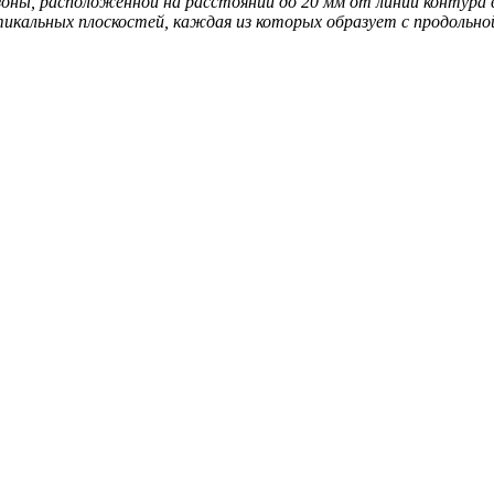
ны, расположенной на расстоянии до 20 мм от линии контура вну
тикальных плоскостей, каждая из которых образует с продольн