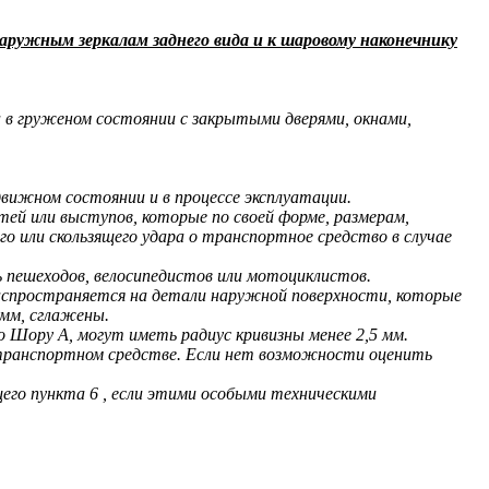
ужным зеркалам заднего вида и к шаровому наконечнику
в груженом состоянии с закрытыми дверями, окнами,
вижном состоянии и в процессе эксплуатации.
й или выступов, которые по своей форме, размерам,
 или скользящего удара о транспортное средство в случае
пешеходов, велосипедистов или мотоциклистов.
распространяется на детали наружной поверхности, которые
 мм, сглажены.
 Шору А, могут иметь радиус кривизны менее 2,5 мм.
 транспортном средстве. Если нет возможности оценить
его пункта 6 , если этими особыми техническими