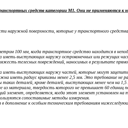
спортных средств категории М1. Они не применяются к нар
ти наружной поверхности, которые у транспортного средства 
метром 100 мм, когда транспортное средство находится в непод
а иметь выступающих наружу остроконечных или режущих часте
яжесть телесных повреждений, наносимых в результате прямого
а иметь выступающих наружу частей, которые могут зацепить 
жна иметь радиус кривизны менее 2,5 мм. Это требование не 
ы таких деталей, кроме деталей, выступающих менее чем на 1,5
 из материала, твердость которого не превышает 60 единиц по
ий элемент, определяется, когда этот элемент установлен на
пользуются сопоставимые методы измерения.
я в дополнение к особым техническим требованиям нижеследующ