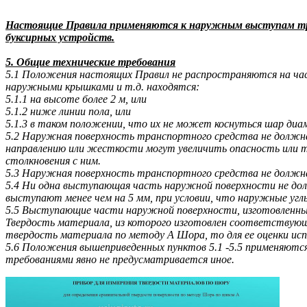
Настоящие Правила применяются к наружным выступам тран
буксирных устройств.
5. Общие технические требования
5.1 Положения настоящих Правил не распространяются на час
наружными крышками и т.д. находятся:
5.1.1 на высоте более 2 м, или
5.1.2 ниже линии пола, или
5.1.3 в таком положении, что их не может коснуться шар диа
5.2 Наружная поверхность транспортного средства не должн
направлению или жесткости могут увеличить опасность или т
столкновения с ним.
5.3 Наружная поверхность транспортного средства не должн
5.4 Ни одна выступающая часть наружной поверхности не дол
выступают менее чем на 5 мм, при условии, что наружные угл
5.5 Выступающие части наружной поверхности, изготовленные
Твердость материала, из которого изготовлен соответствующ
твердость материала по методу А Шора, то для ее оценки ис
5.6 Положения вышеприведенных пунктов 5.1 -5.5 применяютс
требованиями явно не предусматривается иное.