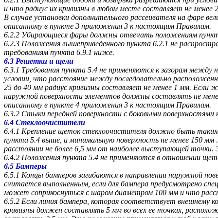
и что радиус их кривизны в любом месте составляет не менее 2
В случае установки дополнительного рассеивателя на фаре ве
описанному в пункте 3 приложения 3 к настоящим Правилам.
6.2.2 Убирающиеся фары должны отвечать положениям пункта 
6.2.3 Положения вышеприведенного пункта 6.2.1 не распростр
требованиям пункта 6.9.1 ниже.
6.3 Решетки и щели
6.3.1 Требования пункта 5.4 не применяются к зазорам между
условии, что расстояние между последовательно расположенн
25 до 40 мм радиус кривизны составляет не менее 1 мм. Есл
наружной поверхности элементов должны составлять не менее
описанному в пункте 4 приложения 3 к настоящим Правилам.
6.3.2 Стыки передней поверхности с боковыми поверхностями
6.4 Стеклоочистители
6.4.1 Крепление щеток стеклоочистителя должно быть таки
пункта 5.4 выше, и минимальную поверхность не менее 150 мм
расстоянии не более 6,5 мм от наиболее выступающей точки.
6.4.2 Положения пункта 5.4 не применяются в отношении щет
6.5 Бамперы
6.5.1 Концы бамперов загибаются в направлении наружной по
считается выполненным, если для бампера предусмотрено специал
может соприкоснуться с шаром диаметром 100 мм и что расст
6.5.2 Если линия бампера, которая соответствует внешнему 
кривизны должен составлять 5 мм во всех ее точках, располож