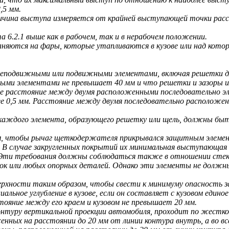
,5 мм.
личина выступа измеряется от крайней выступающей точки расс
6.2.1 выше как в рабочем, так и в нерабочем положении.
аняются на фары, которые утапливаются в кузове или над кото
 неподвижными или подвижными элементами, включая решетки для
ыми элементами не превышает 40 мм и что решетки и зазоры ис
и же расстояние между двумя расположенными последовательно 
 0,5 мм. Расстояние между двумя последовательно расположен
 каждого элемента, образующего решетку или щель, должны бы
м, чтобы рычаг щеткодержателя прикрывался защитным элеме
 . В случае закругленных покрытий их минимальная выступающая
 Эти требования должны соблюдаться также в отношении стекл
ок или любых опорных деталей. Однако эти элементы не должн
верхности таким образом, чтобы свести к минимуму опасность
ьное углубление в кузове, если он составляет с кузовом единое 
ояние между его краем и кузовом не превышает 20 мм.
контуру вертикальной проекции автомобиля, проходит по жестк
енных на расстоянии до 20 мм от линии контура внутрь, а во в