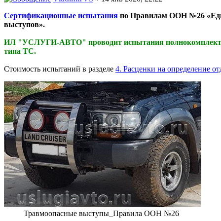
Сертификационные испытания
по Правилам ООН №26 «Един
выступов».
ИЛ "УСЛУГИ-АВТО" проводит испытания полнокомплектны
типа ТС.
Стоимость испытаний в разделе
4. Расценки на определение о
Травмоопасные выступы_Правила ООН №26