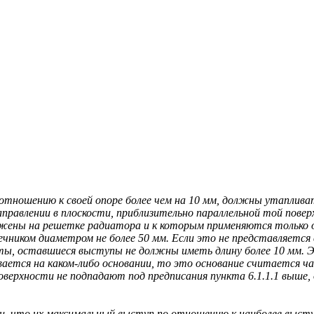
отношению к своей опоре более чем на 10 мм, должны утаплива
аправлении в плоскости, приблизительно параллельной той пове
жены на решетке радиатора и к которым применяются только о
онечником диаметром не более 50 мм. Если это не представляет
уты, оставшиеся выступы не должны иметь длину более 10 мм.
вается на каком-либо основании, то это основание считается ч
оверхности не подпадают под предписания пункта 6.1.1.1 выше
ии, что их максимальный выступ по отношению к наиболее выс