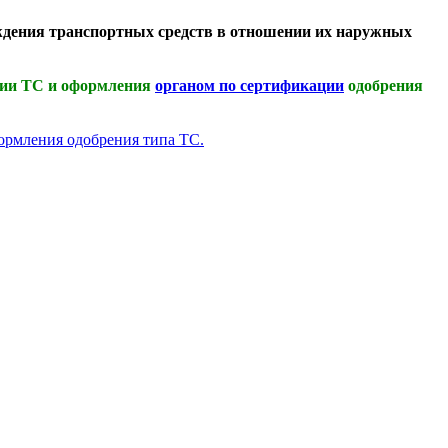
дения транспортных средств в отношении их наружных
ции ТС и оформления
органом по сертификации
одобрения
формления одобрения типа ТС.