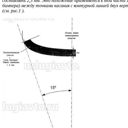
составлять 2,5 мм. Это положение применяется к той части зо
бампера) между точками касания с контурной линией двух вер
(см. рис.1 ).