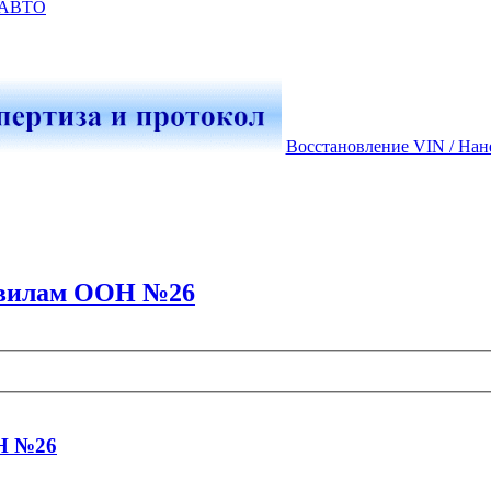
-АВТО
Восстановление VIN / Нан
авилам ООН №26
Н №26