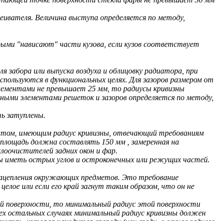
еивателя. Величина выступа определяется по методу,
рыми "нависают" части кузова, если кузов соответствует
 забора или выпуска воздуха и облицовку радиатора, при
пользуются в функциональных целях. Для зазоров размером от
элементами не превышает 25 мм, то радиусы кривизны
ными элементами решеток и зазоров определяется по методу,
ть затуплены.
нтом, имеющим радиус кривизны, отвечающий требованиям
 площадь должна составлять 150 мм , замеренная на
оочистителей задних окон и фар.
ы иметь острых углов и остроконечных или режущих частей.
 зацепления окружающих предметов. Это требование
целое или если его край загнут таким образом, что он не
ой поверхности, то минимальный радиус этой поверхности
сех остальных случаях минимальный радиус кривизны должен