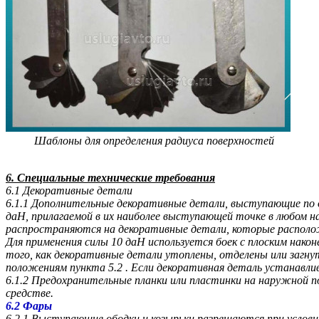
Шаблоны для определения радиуса поверхностей
6. Специальные технические требования
6.1 Декоративные детали
6.1.1 Дополнительные декоративные детали, выступающие по 
даН, прилагаемой в их наиболее выступающей точке в любом н
распространяются на декоративные детали, которые располо
Для применения силы 10 даН используется боек с плоским нак
того, как декоративные детали утоплены, отделены или загн
положениям пункта 5.2 . Если декоративная деталь устанавли
6.1.2 Предохранительные планки или пластинки на наружной п
средстве.
6.2 Фары
6.2.1 Выступающие ободки и козырьки разрешаются при услов