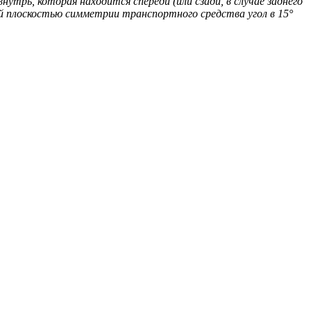
трь, которая находится спереди (или сзади, в случае заднего
ой плоскостью симметрии транспортного средства угол в 15°