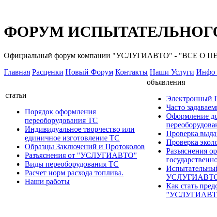
ФОРУМ ИСПЫТАТЕЛЬНОГО
Официальный форум компании "УСЛУГИАВТО" - "ВСЕ О
Главная
Расценки
Новый Форум
Контакты
Наши Услуги
Инфо 
объявления
статьи
Электронный
Часто задавае
Порядок оформления
Оформление д
переоборудования ТС
переоборудов
Индивидуальное творчество или
Проверка выда
единичное изготовление ТС
Проверка эколо
Образцы Заключений и Протоколов
Разъяснения о
Разъяснения от "УСЛУГИАВТО"
государственн
Виды переоборудования ТС
Испытательны
Расчет норм расхода топлива.
УСЛУГИАВТ
Наши работы
Как стать пред
"УСЛУГИАВТ