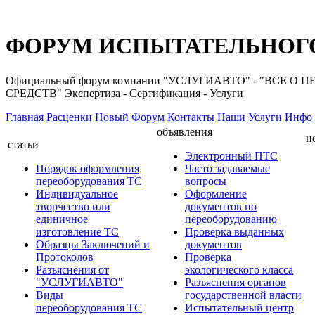
ФОРУМ ИСПЫТАТЕЛЬНОГО
Официальный форум компании "УСЛУГИАВТО" - "ВС
СРЕДСТВ" Экспертиза - Сертификация - Услуги
Главная
Расценки
Новый Форум
Контакты
Наши Услуги
Инфо 
объявления
н
статьи
Электронный ПТС
Порядок оформления
Часто задаваемые
переоборудования ТС
вопросы
Индивидуальное
Оформление
творчество или
документов по
единичное
переоборудованию
изготовление ТС
Проверка выданных
Образцы Заключений и
документов
Протоколов
Проверка
Разъяснения от
экологического класса
"УСЛУГИАВТО"
Разъяснения органов
Виды
государственной власти
переоборудования ТС
Испытательный центр